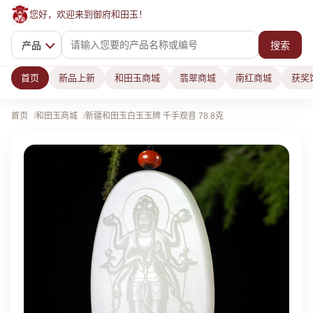
您好，欢迎来到御府和田玉！
产品
搜索
首页
新品上新
和田玉商城
翡翠商城
南红商城
获奖
首页
和田玉商城
新疆和田玉白玉玉牌 千手观音 78.8克