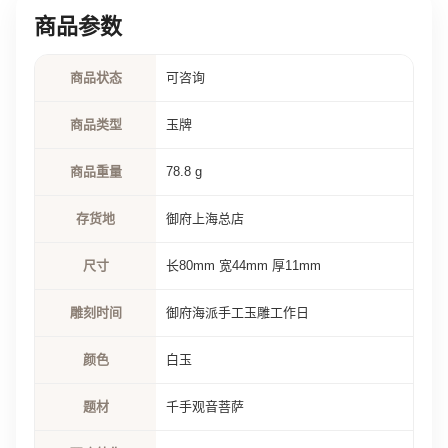
商品参数
商品状态
可咨询
商品类型
玉牌
商品重量
78.8 g
存货地
御府上海总店
尺寸
长80mm 宽44mm 厚11mm
雕刻时间
御府海派手工玉雕工作日
颜色
白玉
题材
千手观音菩萨