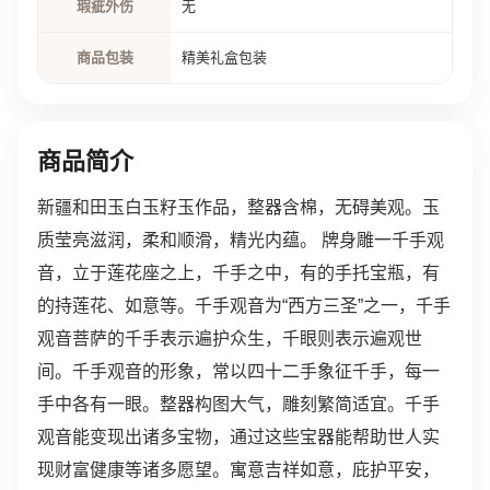
瑕疵外伤
无
商品包装
精美礼盒包装
商品简介
新疆和田玉白玉籽玉作品，整器含棉，无碍美观。玉
质莹亮滋润，柔和顺滑，精光内蕴。 牌身雕一千手观
音，立于莲花座之上，千手之中，有的手托宝瓶，有
的持莲花、如意等。千手观音为“西方三圣”之一，千手
观音菩萨的千手表示遍护众生，千眼则表示遍观世
间。千手观音的形象，常以四十二手象征千手，每一
手中各有一眼。整器构图大气，雕刻繁简适宜。千手
观音能变现出诸多宝物，通过这些宝器能帮助世人实
现财富健康等诸多愿望。寓意吉祥如意，庇护平安，