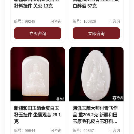
籽料挂件 关公 13克
白醉酒 57克
编号：99248
可咨询
编号：100826
可咨询
立即咨询
立即咨询
新疆和田玉洒金皮白玉
海派玉雕大师付雪飞作
籽玉挂件 坐莲观音 29.1
品 重205.2克 新疆和田
克
玉原毛孔皮白玉籽料玉
牌 元始天尊
编号：99944
可咨询
编号：99857
可咨询