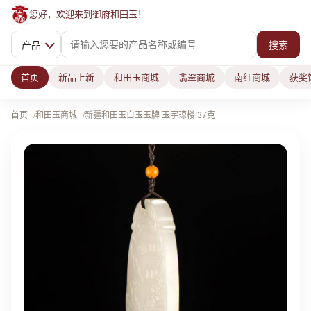
您好，欢迎来到御府和田玉！
产品
搜索
首页
新品上新
和田玉商城
翡翠商城
南红商城
获奖
首页
和田玉商城
新疆和田玉白玉玉牌 玉宇琼楼 37克