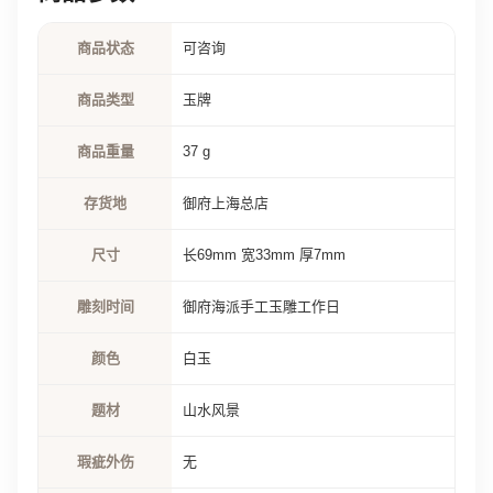
商品状态
可咨询
商品类型
玉牌
商品重量
37 g
存货地
御府上海总店
尺寸
长69mm 宽33mm 厚7mm
雕刻时间
御府海派手工玉雕工作日
颜色
白玉
题材
山水风景
瑕疵外伤
无