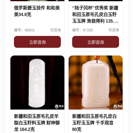
俄罗斯碧玉挂件 和和美
“陆子冈杯”优秀奖 新疆
美34.8克
和田玉原毛孔皮白玉籽
玉玉牌 渔翁得利 135.5
克
编号：98041
可咨询
编号：97285
可咨询
立即咨询
立即咨询
新疆和田玉原毛孔皮羊
新疆和田玉原毛孔皮白
脂白玉籽料玉牌 财神御
玉籽玉玉牌 千手观音
龙 164.2克
80克