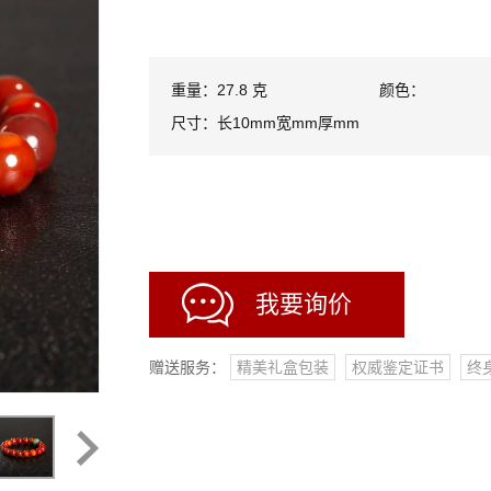
重量：27.8 克
颜色：
尺寸：长10mm宽mm厚mm
我要询价
赠送服务：
精美礼盒包装
权威鉴定证书
终