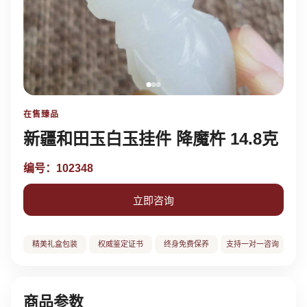
在售臻品
新疆和田玉白玉挂件 降魔杵 14.8克
编号：102348
立即咨询
精美礼盒包装
权威鉴定证书
终身免费保养
支持一对一咨询
商品参数