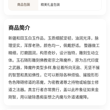
商品包装
精美礼盒包装
商品简介
新疆和田玉白玉作品，玉质细腻坚韧，油润光泽，脉
理坚实，浑厚老熟，颜色均一，佩戴舒适。 整器做工
精细，打磨圆润，构思奇妙，设计独特，雕刻生动立
体。玉石随形雕刻佛教密宗之降魔杵，原为古代印度
之武器，降魔杵类型多样,象征着所向无敌、无坚不摧
的智慧和真如佛性，它可以断除各种烦恼、摧毁形形
色色障碍修道的恶魔，为密教诸尊之持物或瑜伽士修
道之法器。真言行者亦常携行，盖以此杵象征如来金
刚智，用以破除愚痴妄想之内魔与外道诸魔障。