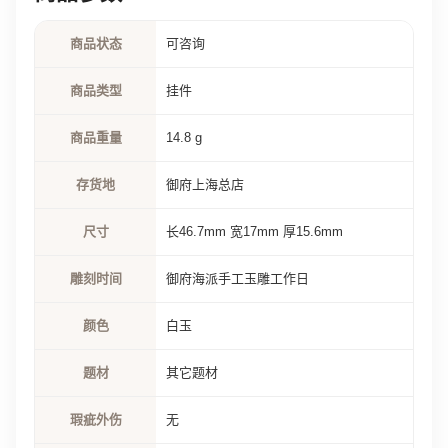
商品状态
可咨询
商品类型
挂件
商品重量
14.8 g
存货地
御府上海总店
尺寸
长46.7mm 宽17mm 厚15.6mm
雕刻时间
御府海派手工玉雕工作日
颜色
白玉
题材
其它题材
瑕疵外伤
无