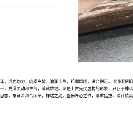
泽，成色均匀，肉质白皙，油润丰盈，轮廓圆顺，适合把玩。 随形切割
千，充满灵动和生气，威武雄健。龙是上古先民虚构的形象，只存于神话
思想，象征着和合团结，祥瑞之兆。整器匠心之作，厚重挺拔，设计精美