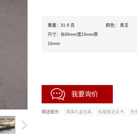
重量：31.9 克
颜色： 青玉
尺寸：长65mm宽15mm厚
15mm
我要询价
赠送服务：
精美礼盒包装
权威鉴定证书
终