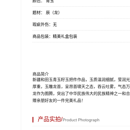
颜色：
青玉
题材：
辰（龙）
瑕疵外伤：
无
商品包装：
精美礼盒包装
商品简介
新疆和田玉青玉籽玉把件作品，玉质温润细腻，莹润光
厚重，玉雕龙首，呈昂首啸天之态，吞云吐雾，气态万
龙作为图腾，突出了中华民族伟大的民族精神之一和合
赠亲朋好友的一件完美礼品！
产品实拍/
Product Photograph