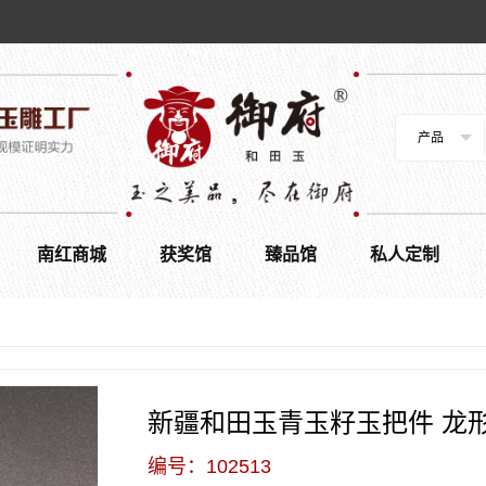
产品
南红商城
获奖馆
臻品馆
私人定制
新疆和田玉青玉籽玉把件 龙形印
编号：102513