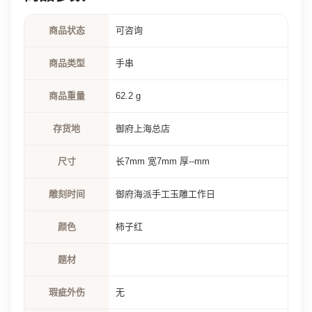
商品状态
可咨询
商品类型
手串
商品重量
62.2 g
存货地
御府上海总店
尺寸
长7mm 宽7mm 厚--mm
雕刻时间
御府海派手工玉雕工作日
颜色
柿子红
题材
瑕疵外伤
无