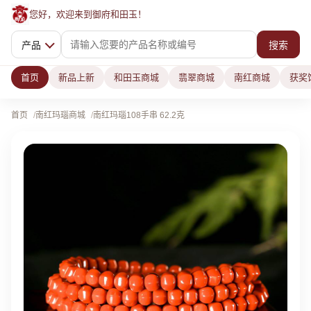
您好，欢迎来到御府和田玉！
产品
搜索
首页
新品上新
和田玉商城
翡翠商城
南红商城
获奖
首页
南红玛瑙商城
南红玛瑙108手串 62.2克