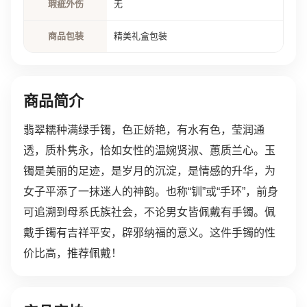
瑕疵外伤
无
商品包装
精美礼盒包装
商品简介
翡翠糯种满绿手镯，色正娇艳，有水有色，莹润通
透，质朴隽永，恰如女性的温婉贤淑、蕙质兰心。玉
镯是美丽的足迹，是岁月的沉淀，是情感的升华，为
女子平添了一抹迷人的神韵。也称“钏”或“手环”，前身
可追溯到母系氏族社会，不论男女皆佩戴有手镯。佩
戴手镯有吉祥平安，辟邪纳福的意义。这件手镯的性
价比高，推荐佩戴！