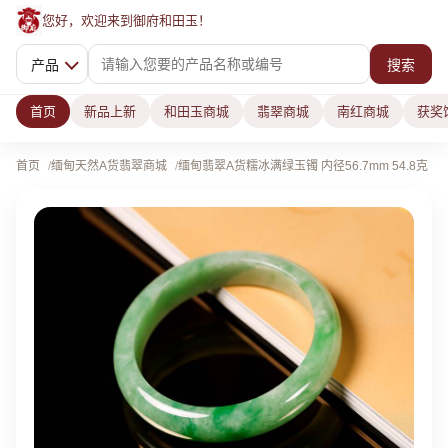
您好，欢迎来到御府和田玉！
产品
搜索
首页
新品上新
和田玉商城
翡翠商城
南红商城
获奖
首页
缅甸天然A货翡翠商城
缅甸翡翠A货糯冰满绿玉镯 内径56.7mm 54.8克