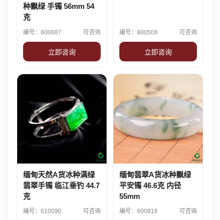
种飘绿 手镯 56mm 54
克
编号：600687
可咨询
编号：800508
可咨询
立即咨询
立即咨询
缅甸天然A货冰种满绿
缅甸翡翠A货冰种飘绿
翡翠手镯 临江垂钓 44.7
平安镯 46.6克 内径
克
55mm
编号：610090
可咨询
编号：600818
可咨询