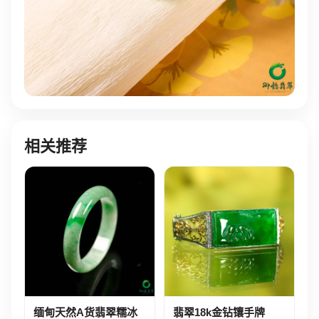
相关推荐
缅甸天然A货翡翠糯冰
翡翠18k金钻镶手牌