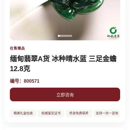
在售臻品
缅甸翡翠A货 冰种晴水蓝 三足金蟾
12.8克
编号：800571
立即咨询
精美礼盒包装
权威鉴定证书
终身免费保养
支持一对一咨询