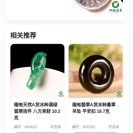
相关推荐
缅甸天然A货冰种满绿
缅甸翡翠A货冰种墨翠
翡翠挂件 八方来财 10.2
吊坠 平安扣 18.7克
克
编号：800632
可咨询
编号：600262
可咨询