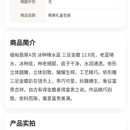
瑕疵外伤
无
商品包装
精美礼盒包装
商品简介
缅甸翡翠A货 冰种晴水蓝 三足金蟾 12.8克，老蓝晴
水，冰种底，种老细腻，底子干净，水润通透。依形
立体圆雕，立体别致，耀耀生辉，工艺精巧。依形雕
三足金蟾趴在钱币上，乖巧可爱，妙趣横生，象征富
贵吉祥，自古有得金蟾者得富贵之说。作品精巧别
致，依料而琢，寓意富贵美满。
产品实拍