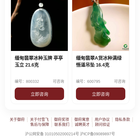
缅甸翡翠冰种玉牌 亭亭
缅甸翡翠A货冰种满绿
玉立 21.6克
悟道吊坠 16.4克
编号：800332
可咨询
编号：600795
可咨询
立即咨询
立即咨询
关于御府
关于付雪飞
御府奖项
御府寓意
用户协议
隐私条款
售后与保障
联系我们
诚聘英才
顾问验证
沪公网安备 31010502000214号 沪ICP备09089897号