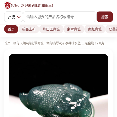
您好，欢迎来到御府和田玉！
产品
搜索
首页
新品上新
和田玉商城
翡翠商城
南红商城
获奖
首页
缅甸天然A货翡翠商城
缅甸翡翠A货 冰种晴水蓝 三足金蟾 12.8克