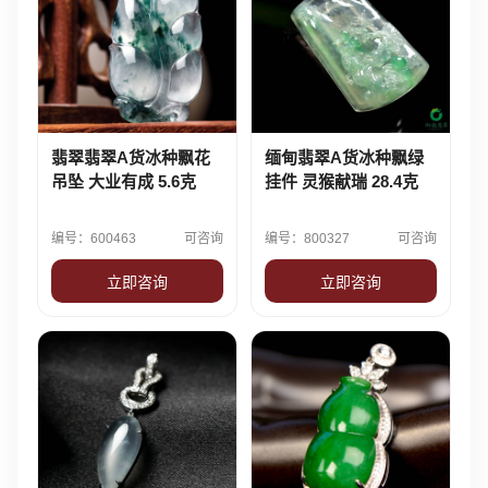
翡翠翡翠A货冰种飘花
缅甸翡翠A货冰种飘绿
吊坠 大业有成 5.6克
挂件 灵猴献瑞 28.4克
编号：600463
可咨询
编号：800327
可咨询
立即咨询
立即咨询