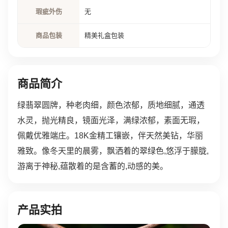
瑕疵外伤
无
商品包装
精美礼盒包装
商品简介
绿翡翠圆牌，种老肉细，颜色浓郁，质地细腻，通透
水灵，抛光精良，镜面光泽，满绿浓郁，素面无瑕，
佩戴优雅端庄。18K金精工镶嵌，伴天然美钻，华丽
雅致。像冬天里的晨雾，飘洒着的翠绿色,悠浮于朦胧,
游离于神秘,蕴散着的是含蓄的,动感的美。
产品实拍