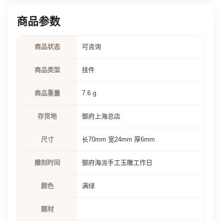
商品参数
商品状态
可咨询
商品类型
挂件
商品重量
7.6 g
存货地
御府上海总店
尺寸
长70mm 宽24mm 厚6mm
雕刻时间
御府海派手工玉雕工作日
颜色
满绿
题材