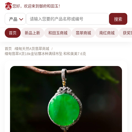
您好，欢迎来到御府和田玉！
产品
搜索
首页
新品上新
和田玉商城
翡翠商城
南红商城
获奖
首页
缅甸天然A货翡翠商城
缅甸翡翠A货18k金钻镶冰种满绿吊坠 和和美美7.6克