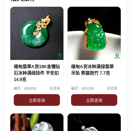
缅甸翡翠A货18K金镶钻
缅甸A货冰种满绿翡翠
石冰种满绿挂件 平安扣
吊坠 熊猫抱竹 7.7克
14.9克
编号：800490
可咨询
编号：800358
可咨询
立即咨询
立即咨询