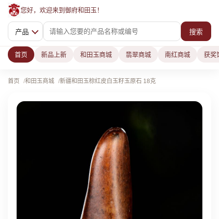
您好，欢迎来到御府和田玉！
产品
搜索
首页
新品上新
和田玉商城
翡翠商城
南红商城
获奖
首页
和田玉商城
新疆和田玉棕红皮白玉籽玉原石 18克