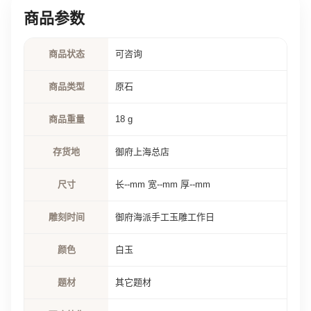
商品参数
商品状态
可咨询
商品类型
原石
商品重量
18 g
存货地
御府上海总店
尺寸
长--mm 宽--mm 厚--mm
雕刻时间
御府海派手工玉雕工作日
颜色
白玉
题材
其它题材