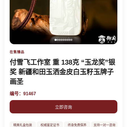
在售臻品
付雪飞工作室 重 138克 “玉龙奖”银
奖 新疆和田玉洒金皮白玉籽玉牌子
画圣
编号：91467
立即咨询
精美礼盒包装
权威鉴定证书
终身免费保养
支持一对一咨询