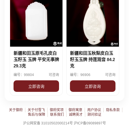
新疆和田玉原毛孔皮白
新疆和田玉秋梨皮白玉
玉籽玉 玉牌 平安无事牌
籽玉玉牌 持莲观音 84.2
29.3克
克
编号：99804
可咨询
编号：96906
可咨询
立即咨询
立即咨询
关于御府
关于付雪飞
御府奖项
御府寓意
用户协议
隐私条款
售后与保障
联系我们
诚聘英才
顾问验证
沪公网安备 31010502000214号 沪ICP备09089897号