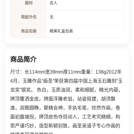
题材
名人
瑕疵外伤
无
商品包装
精美礼盒包装
商品简介
尺寸：长114mm宽39mm厚11mm重量：138g2012年
4月，玉雕作品“画圣”荣获第四届中国上海玉石雕刻“玉
龙奖”银奖。 色白，玉质油润，柔和细腻，精光内蕴，
牌顶覆洒金皮。牌面浮雕老翁，站姿挺拔，胡须飘
逸，双眼圆睁，聚精会神，手执毛笔，欣然作画，卷
面初露端倪，牌顶皮色夺目动人，工艺考究精细，构
思严谨巧妙，造型新颖别致，画圣吴道子专心作画的