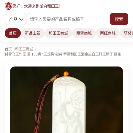
您好，欢迎来到御府和田玉！
产品
搜索
首页
新品上新
和田玉商城
翡翠商城
南红商城
获奖
首页
和田玉商城
付雪飞工作室 重 138克 “玉龙奖”银奖 新疆和田玉洒金皮白玉籽玉牌子 画圣