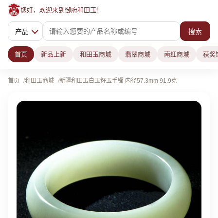
您好，欢迎来到御府和田玉！
产品
搜索
首页
新品上新
和田玉商城
翡翠商城
南红商城
获奖
首页
和田玉商城
新疆和田玉白玉籽玉手镯 内径57.3mm 91.9克