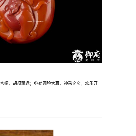
官帽，胡须飘逸；弥勒圆脸大耳，神采奕奕，欢乐开