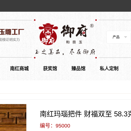
产品
南红商城
获奖馆
臻品馆
私人定制
南红玛瑙把件 财福双至 58.3
编号：95000