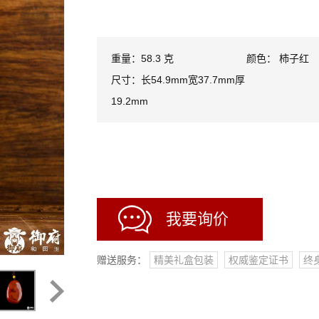
重量：58.3 克
颜色： 柿子红
尺寸：长54.9mm宽37.7mm厚
19.2mm
我要询价
赠送服务：
精美礼盒包装
权威鉴定证书
终