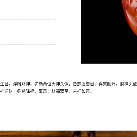
注目。浮雕财神、弥勒两位天神头像，皆慈眉善目，喜笑颜开。财神头戴
神送财，弥勒降福，寓意：财福双至，吉祥如意。