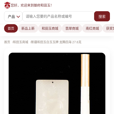
您好，欢迎来到御府和田玉！
产品
搜索
首页
新品上新
和田玉商城
翡翠商城
南红商城
获奖
首页
和田玉商城
新疆和田玉白玉玉牌 龙腾四海 27.6克