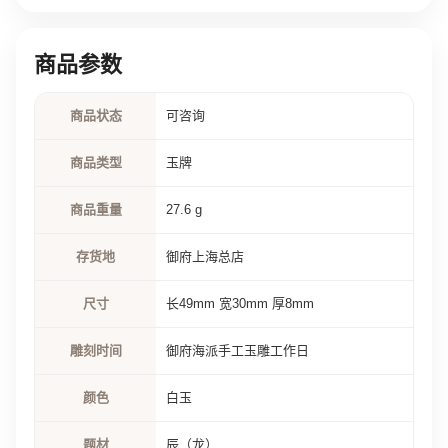
商品参数
商品状态
可咨询
商品类型
玉牌
商品重量
27.6 g
存货地
御府上海总店
尺寸
长49mm 宽30mm 厚8mm
雕刻时间
御府海派手工玉雕工作日
颜色
白玉
题材
辰（龙）