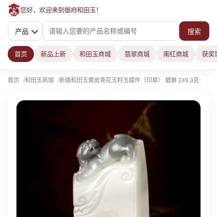
您好，欢迎来到御府和田玉！
产品
搜索
首页
新品上新
和田玉商城
翡翠商城
南红商城
获奖
首页
和田玉商城
新疆和田玉黄皮青花玉籽玉摆件（印章） 貔貅 249.3克