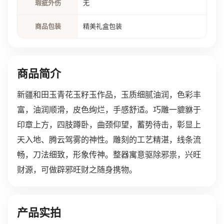
瑕疵外伤
无
商品包装
精美礼盒包装
商品简介
新疆和田玉青花玉籽玉作品，玉质细腻油润，色彩丰
富，油润顺滑，皮色绚烂，手感舒适。巧雕一貔貅于
印章上方，四肢蹲卧，曲颈仰望，蓄势待击，彰显上
天入地、腾云驾雾的神性。雕刻的工艺精湛，线条流
畅，刀法细致，形象传神。整器寓意驱除邪祟，兴旺
财源，可做辟邪旺财之随身携物。
产品实拍