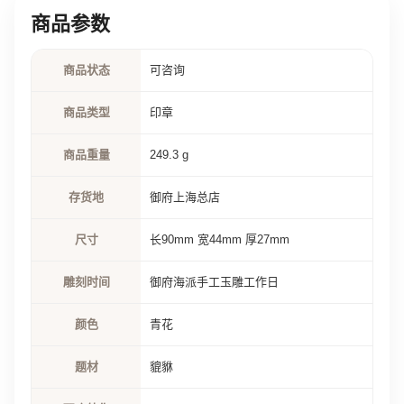
商品参数
商品状态
可咨询
商品类型
印章
商品重量
249.3 g
存货地
御府上海总店
尺寸
长90mm 宽44mm 厚27mm
雕刻时间
御府海派手工玉雕工作日
颜色
青花
题材
貔貅