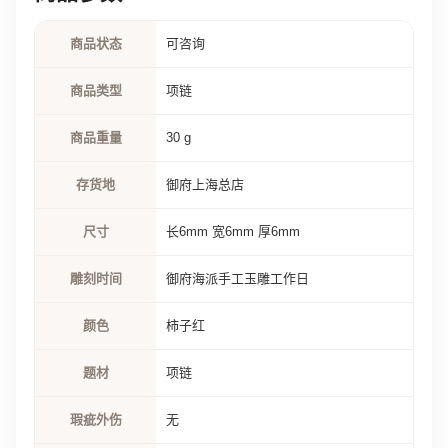
商品状态
可咨询
商品类型
项链
商品重量
30 g
存货地
御府上海总店
尺寸
长6mm 宽6mm 厚6mm
雕刻时间
御府海派手工玉雕工作日
颜色
柿子红
题材
项链
瑕疵外伤
无