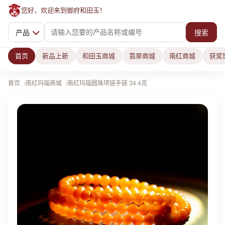
您好，欢迎来到御府和田玉！
产品
搜索
首页
新品上新
和田玉商城
翡翠商城
南红商城
获奖
首页
南红玛瑙商城
南红玛瑙圆珠项链手链 34.4克