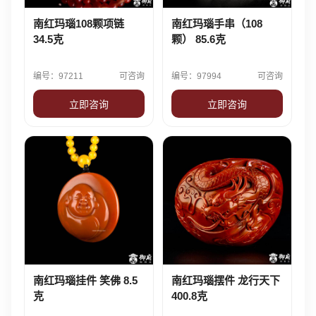
南红玛瑙108颗项链
南红玛瑙手串（108
34.5克
颗） 85.6克
编号：97211
可咨询
编号：97994
可咨询
立即咨询
立即咨询
南红玛瑙挂件 笑佛 8.5
南红玛瑙摆件 龙行天下
克
400.8克