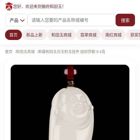
您好，欢迎来到御府和田玉！
产品
搜索
首页
新品上新
和田玉商城
翡翠商城
南红商城
获奖
首页
和田玉商城
新疆和田玉白玉籽玉挂件 招财弥勒 9.4克