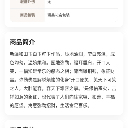
瑕疵外伤
无
商品包装
精美礼盒包装
商品简介
新疆和田玉白玉籽玉作品，质地油润，莹白亮泽，成
色均匀，温婉柔和。圆雕弥勒，福耳垂肩，开口大
笑，一幅知足常乐的憨态之相；背面雕铜钱，象征财
富。弥勒佛是解脱烦恼的化身“开口便笑，笑天下可笑
之人，大肚能容，容天下难容之事。”是保佑避灾，吉
祥如意的象征，也代表了人们向往宽容、和善、幸福
的愿望。寓意弥勒招财，生活富足喜乐。