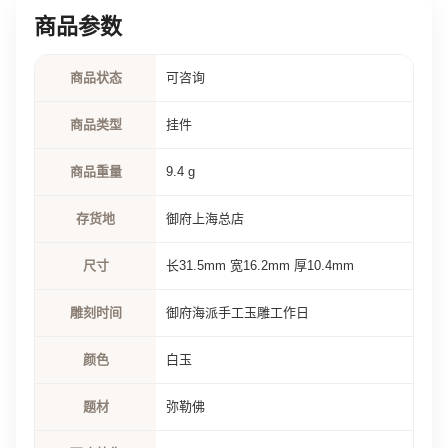
商品参数
商品状态
可咨询
商品类型
挂件
商品重量
9.4 g
存货地
御府上海总店
尺寸
长31.5mm 宽16.2mm 厚10.4mm
雕刻时间
御府海派手工玉雕工作日
颜色
白玉
题材
弥勒佛