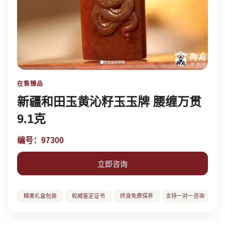
在售臻品
新疆和田玉黄沁籽玉玉牌 腰缠万贯
9.1克
编号：97300
立即咨询
精美礼盒包装
权威鉴定证书
终身免费保养
支持一对一咨询