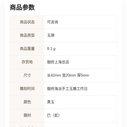
商品参数
商品状态
可咨询
商品类型
玉牌
商品重量
9.1 g
存货地
御府上海总店
尺寸
长42mm 宽20mm 厚5mm
雕刻时间
御府海派手工玉雕工作日
颜色
黄玉
题材
巳（蛇）