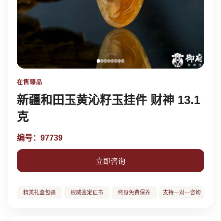
在售臻品
新疆和田玉黄沁籽玉挂件 财神 13.1
克
编号：97739
立即咨询
精美礼盒包装
权威鉴定证书
终身免费保养
支持一对一咨询