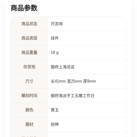
商品参数
商品状态
可咨询
商品类型
挂件
商品重量
18 g
存货地
御府上海总店
尺寸
长41mm 宽25mm 厚9mm
雕刻时间
御府海派手工玉雕工作日
颜色
黄玉
题材
财神