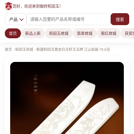
您好，欢迎来到御府和田玉！
产品
搜索
首页
新品上新
和田玉商城
翡翠商城
南红商城
获奖
首页
和田玉商城
新疆和田玉黄皮白玉籽玉玉牌 江山如画 76.6克