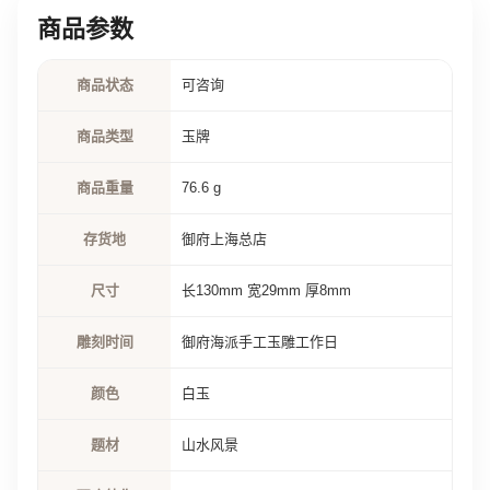
商品参数
商品状态
可咨询
商品类型
玉牌
商品重量
76.6 g
存货地
御府上海总店
尺寸
长130mm 宽29mm 厚8mm
雕刻时间
御府海派手工玉雕工作日
颜色
白玉
题材
山水风景