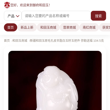
您好，欢迎来到御府和田玉！
产品
搜索
首页
新品上新
和田玉商城
翡翠商城
南红商城
获奖
首页
和田玉商城
新疆和田玉原毛孔皮羊脂白玉籽玉把件 弥勒送福 104.5克