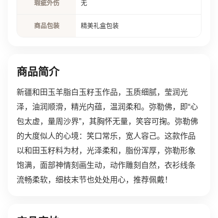
瑕疵外伤
无
商品包装
精美礼盒包装
商品简介
新疆和田玉羊脂白玉籽玉作品，玉质细腻，莹润光
泽，油润顺滑，精光内蕴，温润柔和。弥勒佛，即“心
包太虚，量周沙界”，其胸怀无量，笑容可掬。弥勒佛
的大度似人的心境：笑口常乐，宽人容己。这款作品
以和田玉籽料为材，光泽柔和，脂份浑厚，弥勒形象
饱满，面部神情刻画生动，动作雕刻自然，衣衫线条
流畅柔软，细枝末节也处处用心，推荐佩戴！