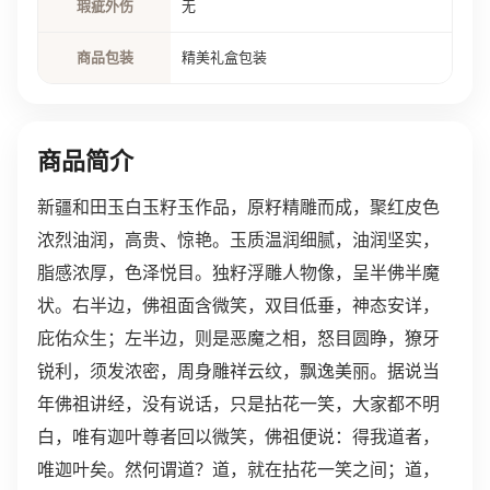
瑕疵外伤
无
商品包装
精美礼盒包装
商品简介
新疆和田玉白玉籽玉作品，原籽精雕而成，聚红皮色
浓烈油润，高贵、惊艳。玉质温润细腻，油润坚实，
脂感浓厚，色泽悦目。独籽浮雕人物像，呈半佛半魔
状。右半边，佛祖面含微笑，双目低垂，神态安详，
庇佑众生；左半边，则是恶魔之相，怒目圆睁，獠牙
锐利，须发浓密，周身雕祥云纹，飘逸美丽。据说当
年佛祖讲经，没有说话，只是拈花一笑，大家都不明
白，唯有迦叶尊者回以微笑，佛祖便说：得我道者，
唯迦叶矣。然何谓道？道，就在拈花一笑之间；道，