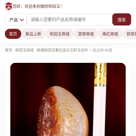
您好，欢迎来到御府和田玉！
产品
搜索
首页
新品上新
和田玉商城
翡翠商城
南红商城
获奖
首页
和田玉商城
新疆和田玉聚红皮白玉籽玉挂件 一念之间 46克