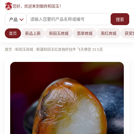
您好，欢迎来到御府和田玉！
产品
搜索
首页
新品上新
和田玉商城
翡翠商城
南红商城
获奖
首页
和田玉商城
新疆和田玉红皮独籽挂件 飞天佛音 33.5克