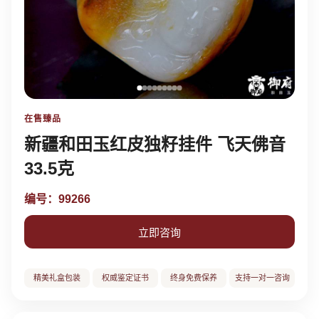
在售臻品
新疆和田玉红皮独籽挂件 飞天佛音
33.5克
编号：99266
立即咨询
精美礼盒包装
权威鉴定证书
终身免费保养
支持一对一咨询