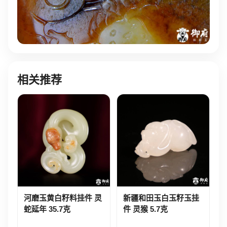
相关推荐
河磨玉黄白籽料挂件 灵
新疆和田玉白玉籽玉挂
蛇延年 35.7克
件 灵猴 5.7克