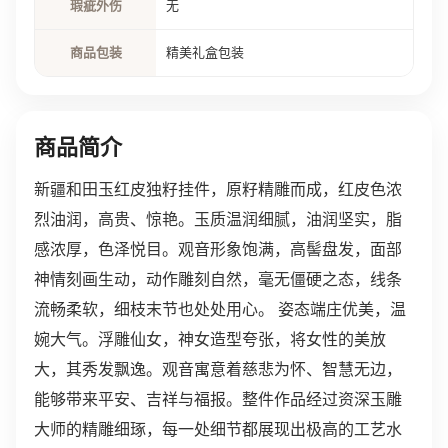
瑕疵外伤
无
商品包装
精美礼盒包装
商品简介
新疆和田玉红皮独籽挂件，原籽精雕而成，红皮色浓
烈油润，高贵、惊艳。玉质温润细腻，油润坚实，脂
感浓厚，色泽悦目。观音形象饱满，高髻盘发，面部
神情刻画生动，动作雕刻自然，毫无僵硬之态，线条
流畅柔软，细枝末节也处处用心。 姿态端庄优美，温
婉大气。浮雕仙女，神女造型夸张，将女性的美放
大，其秀发飘逸。观音寓意着慈悲为怀、智慧无边，
能够带来平安、吉祥与福报。整件作品经过资深玉雕
大师的精雕细琢，每一处细节都展现出极高的工艺水