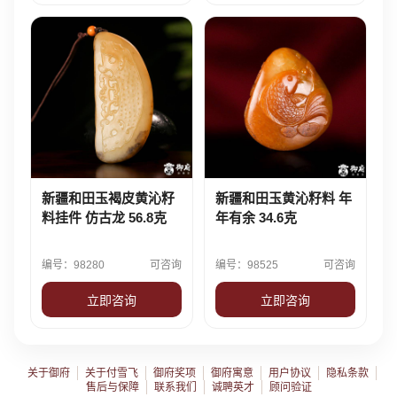
新疆和田玉褐皮黄沁籽
新疆和田玉黄沁籽料 年
料挂件 仿古龙 56.8克
年有余 34.6克
编号：98280
可咨询
编号：98525
可咨询
立即咨询
立即咨询
关于御府
关于付雪飞
御府奖项
御府寓意
用户协议
隐私条款
售后与保障
联系我们
诚聘英才
顾问验证