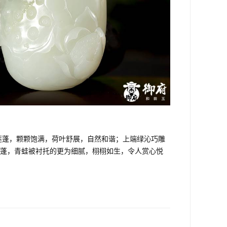
莲蓬，颗颗饱满，荷叶舒展，自然和谐；上端绿沁巧雕
蓬，青蛙被衬托的更为细腻，栩栩如生，令人赏心悦