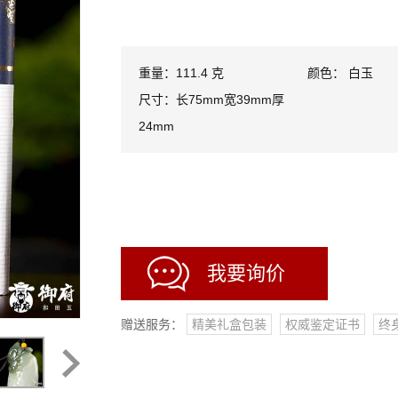
重量：111.4 克
颜色： 白玉
尺寸：长75mm宽39mm厚
24mm
我要询价
赠送服务：
精美礼盒包装
权威鉴定证书
终