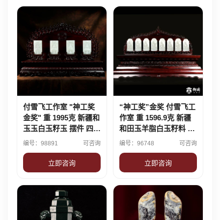
付雪飞工作室 "神工奖
“神工奖”金奖 付雪飞工
金奖" 重 1995克 新疆和
作室 重 1596.9克 新疆
玉玉白玉籽玉 摆件 四大
和田玉羊脂白玉籽料 八
菩萨
大守护神
编号：98891
可咨询
编号：96748
可咨询
立即咨询
立即咨询