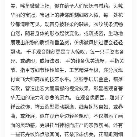
美，嘴角微微上扬，似在给予人们安抚与慰藉。头戴
华丽的宝冠，宝冠上的装饰雕刻细致入微，每一处花
纹都清晰可见。观音身披轻柔的袈裟，衣纹线条流畅
自然，随着身体的形态起伏变化，或疏或密，生动地
展现出织物的质感和垂坠感，仿佛微风拂过便会轻轻
飘动。 千手观音雕刻更是令人惊叹，每一只手姿态各
异，或结印，或持法器， 手的线条优美流畅，手指关
节、指甲等细节栩栩如生，工艺精湛至极，充分展现
付雪飞大师高超的技艺水平。这些手层层叠叠，错落
有致，营造出宏大而震撼的视觉效果，彰显着观音菩
萨无边的法力和慈悲的愿力。 在观音像周围，雕刻了
祥云纹饰，祥云造型灵动飘逸，线条婉转自如，或卷
曲，或舒展，似在观音身边轻盈飘动，不仅增添了画
面的灵动感，更烘托出神秘而庄严的宗教氛围。还有
一些花卉纹饰点缀其间，花朵形态优美，花瓣雕刻细