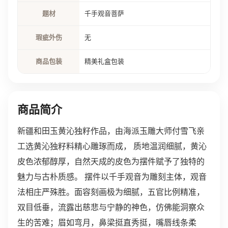
题材
千手观音菩萨
瑕疵外伤
无
商品包装
精美礼盒包装
商品简介
新疆和田玉黄沁独籽作品，由海派玉雕大师付雪飞亲
工选黄沁独籽料精心雕琢而成， 质地温润细腻，黄沁
皮色浓郁醇厚，自然天成的皮色为摆件赋予了独特的
魅力与古朴质感。 摆件以千手观音为雕刻主体，观音
法相庄严殊胜。面容刻画极为细腻，五官比例精准，
双目低垂，流露出慈悲与宁静的神色，仿佛能洞察众
生的苦难；眉如弯月，鼻梁挺直秀挺，嘴唇线条柔