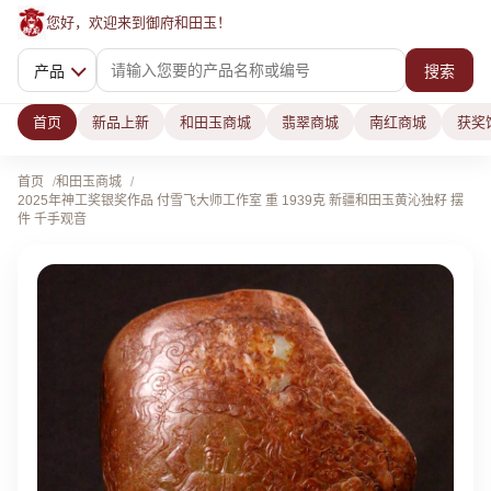
您好，欢迎来到御府和田玉！
产品
搜索
首页
新品上新
和田玉商城
翡翠商城
南红商城
获奖
首页
和田玉商城
2025年神工奖银奖作品 付雪飞大师工作室 重 1939克 新疆和田玉黄沁独籽 摆
件 千手观音