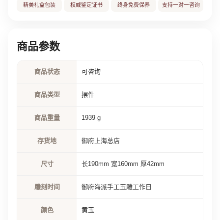
精美礼盒包装
权威鉴定证书
终身免费保养
支持一对一咨询
商品参数
商品状态
可咨询
商品类型
摆件
商品重量
1939 g
存货地
御府上海总店
尺寸
长190mm 宽160mm 厚42mm
雕刻时间
御府海派手工玉雕工作日
颜色
黄玉