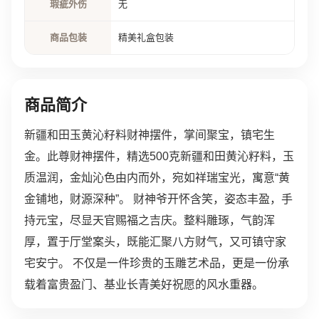
瑕疵外伤
无
商品包装
精美礼盒包装
商品简介
新疆和田玉黄沁籽料财神摆件，掌间聚宝，镇宅生
金。此尊财神摆件，精选500克新疆和田黄沁籽料，玉
质温润，金灿沁色由内而外，宛如祥瑞宝光，寓意“黄
金铺地，财源深种”。 财神爷开怀含笑，姿态丰盈，手
持元宝，尽显天官赐福之吉庆。整料雕琢，气韵浑
厚，置于厅堂案头，既能汇聚八方财气，又可镇守家
宅安宁。 不仅是一件珍贵的玉雕艺术品，更是一份承
载着富贵盈门、基业长青美好祝愿的风水重器。