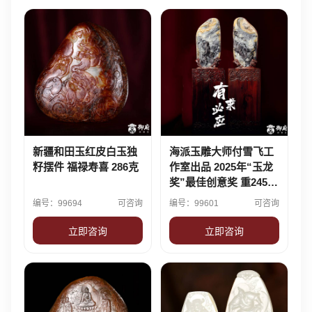
新疆和田玉红皮白玉独
海派玉雕大师付雪飞工
籽摆件 福禄寿喜 286克
作室出品 2025年“玉龙
奖”最佳创意奖 重2450
克 新疆和田玉三花籽玉
编号：99694
可咨询
编号：99601
可咨询
对牌 有求必应
立即咨询
立即咨询