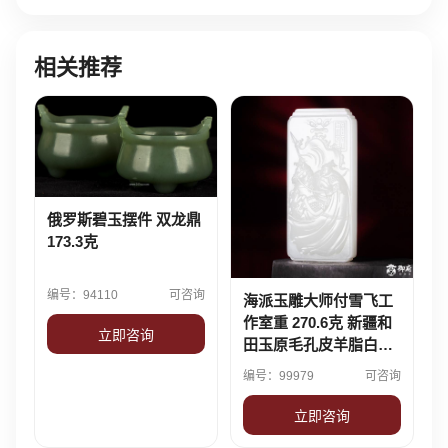
相关推荐
俄罗斯碧玉摆件 双龙鼎
173.3克
编号：94110
可咨询
海派玉雕大师付雪飞工
作室重 270.6克 新疆和
立即咨询
田玉原毛孔皮羊脂白玉
籽料 摆件 关帝圣君
编号：99979
可咨询
立即咨询