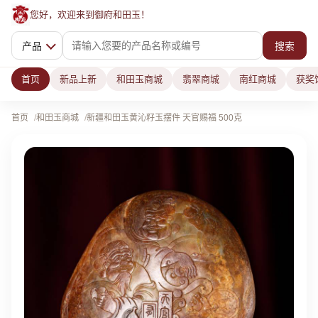
您好，欢迎来到御府和田玉！
产品
搜索
首页
新品上新
和田玉商城
翡翠商城
南红商城
获奖
首页
和田玉商城
新疆和田玉黄沁籽玉摆件 天官赐福 500克