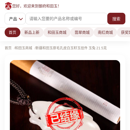
您好，欢迎来到御府和田玉！
产品
搜索
首页
新品上新
和田玉商城
翡翠商城
南红商城
获奖
首页
和田玉商城
新疆和田玉原毛孔皮白玉籽玉挂件 玉兔 21.5克