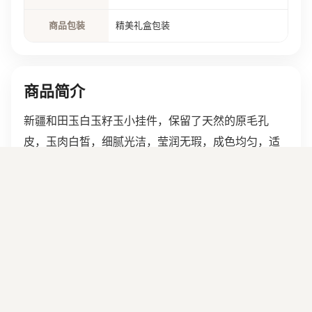
商品包装
精美礼盒包装
商品简介
新疆和田玉白玉籽玉小挂件，保留了天然的原毛孔
皮，玉肉白皙，细腻光洁，莹润无瑕，成色均匀，适
合佩戴。立体圆雕的玉兔，眼睛圆润，三瓣嘴儿，尾
巴短小，耳朵修长，身姿柔顺，匍匐于地，海派工细
致入微，栩栩如生，尽显玉兔安静可爱，温柔可人之
姿。相传玉兔为嫦娥常伴的灵物，为圣洁，光明，长
寿，招财的象征。这件的玉质好，雕刻又非常的精
巧，适合时刻戴在身边，招财纳福。