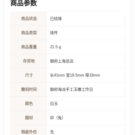
商品参数
商品状态
已结缘
商品类型
挂件
商品重量
21.5 g
存货地
御府上海总店
尺寸
长41mm 宽19.5mm 厚18mm
雕刻时间
御府海派手工玉雕工作日
颜色
白玉
题材
卯（兔）
瑕疵外伤
无