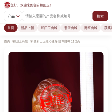
您好，欢迎来到御府和田玉！
产品
搜索
首页
新品上新
和田玉商城
翡翠商城
南红商城
获奖
首页
和田玉商城
新疆和田玉红沁独籽 挂件财神 11.2克