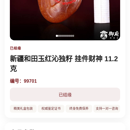
已结缘
新疆和田玉红沁独籽 挂件财神 11.2
克
编号：99701
已结缘
精美礼盒包装
权威鉴定证书
终身免费保养
支持一对一咨询