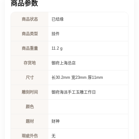
商品参数
商品状态
已结缘
商品类型
挂件
商品重量
11.2 g
存货地
御府上海总店
尺寸
长30.2mm 宽23mm 厚11mm
雕刻时间
御府海派手工玉雕工作日
颜色
题材
财神
瑕疵外伤
无