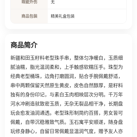
瑕疵外伤
无
商品包装
精美礼盒包装
商品简介
新疆和田玉籽料老型珠手串，整体匀净暖白，玉质细
腻油糯，脂光温润柔和，上手触感软糯压手。珠型为
经典老型桶珠，边角打磨圆润，贴合手腕佩戴舒适，
串中两颗保留天然原生黄皮，皮色自然醇厚，是籽料
独有的身份印记，与素白玉肉相映层次分明。千万年
河水冲刷造就致密玉质，无杂无裂品相干净，长期盘
玩会愈发油润通透。老型珠形制简约百搭，男女皆可
佩戴，自带沉稳雅致气质。玉石寓平安顺遂，随身盘
玩修身静心，自留日常佩戴显温润气度，赠予友人亦