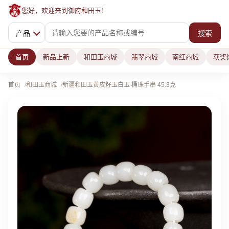
您好，欢迎来到御府和田玉！
产品
搜索
首页
新品上新
和田玉商城
翡翠商城
南红商城
获奖
首页
和田玉商城
新疆和田玉黄皮籽玉白玉 桶珠手串 45.3克