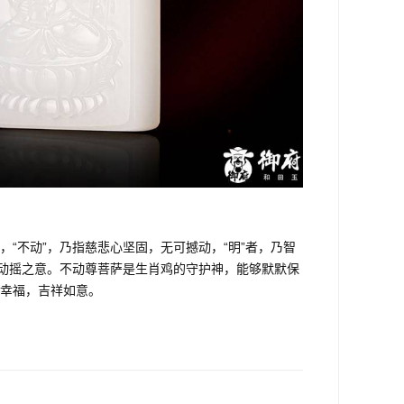
“不动”，乃指慈悲心坚固，无可撼动，“明”者，乃智
为动摇之意。不动尊菩萨是生肖鸡的守护神，能够默默保
幸福，吉祥如意。