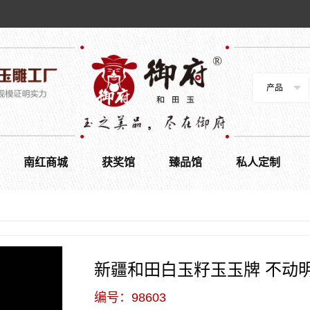
产品
南红商城
获奖馆
臻品馆
私人定制
新疆和田白玉籽玉玉牌 不动明王
编号：98603