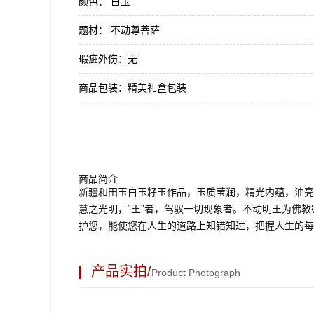
颜色：
白玉
题材：
不动尊菩萨
瑕疵外伤：
无
商品包装：
精美礼盒包装
商品简介
新疆和田玉白玉籽玉作品，玉质莹润，精光内蕴，油亮
慧之光明，“王”者，驾驭一切现象者。不动明王为佛
护您，能使您在人生的道路上知错知过，把握人生的每
产品实拍/
Product Photograph