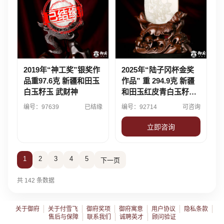
2019年“神工奖”银奖作
2025年“陆子冈杯金奖
品重97.6克 新疆和田玉
作品” 重 294.9克 新疆
白玉籽玉 武财神
和田玉红皮青白玉籽玉
摆件 童子拜观音
编号：97639
已结缘
编号：92714
可咨询
立即咨询
1
2
3
4
5
下一页
共 142 条数据
关于御府
关于付雪飞
御府奖项
御府寓意
用户协议
隐私条款
售后与保障
联系我们
诚聘英才
顾问验证