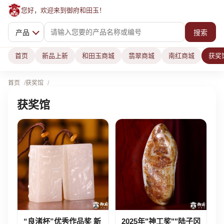
您好，欢迎来到御府和田玉！
产品
搜索
首页
新品上新
和田玉商城
翡翠商城
南红商城
获奖
首页
获奖馆
获奖馆
“良渚杯”优秀作品奖 新
2025年"神工奖""陆子冈