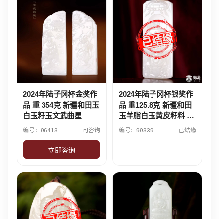
2024年陆子冈杯金奖作
2024年陆子冈杯银奖作
品 重 354克 新疆和田玉
品 重125.8克 新疆和田
白玉籽玉文武曲星
玉羊脂白玉黄皮籽料 玉
牌 佛佑
编号：96413
可咨询
编号：99339
已结缘
立即咨询