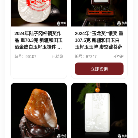
2024年陆子冈杯铜奖作
2024年“玉龙奖”银奖 重
品 重78.3克 新疆和田玉
187.5克 新疆和田玉白
洒金皮白玉籽玉挂件 关
玉籽玉玉牌 虚空藏菩萨
圣帝君
编号：96107
已结缘
编号：97247
可咨询
立即咨询