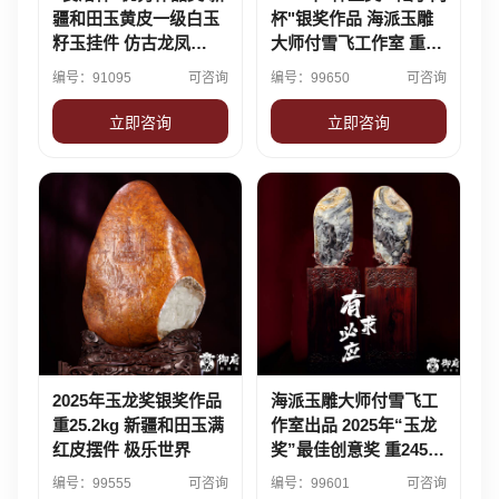
疆和田玉黄皮一级白玉
杯"银奖作品 海派玉雕
籽玉挂件 仿古龙凤
大师付雪飞工作室 重
102.2克
686克 新疆和田玉满红
编号：91095
可咨询
编号：99650
可咨询
皮白玉独籽摆件 万佛朝
宗
立即咨询
立即咨询
2025年玉龙奖银奖作品
海派玉雕大师付雪飞工
重25.2kg 新疆和田玉满
作室出品 2025年“玉龙
红皮摆件 极乐世界
奖”最佳创意奖 重2450
克 新疆和田玉三花籽玉
编号：99555
可咨询
编号：99601
可咨询
对牌 有求必应