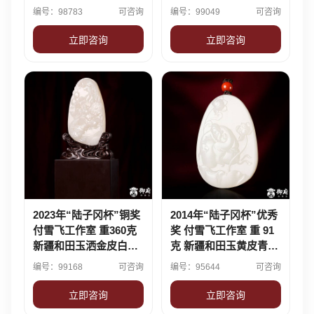
黄皮白玉籽玉 摆件 慈航
千手观音
编号：98783
可咨询
编号：99049
可咨询
普渡
立即咨询
立即咨询
2023年“陆子冈杯”铜奖
2014年“陆子冈杯”优秀
付雪飞工作室 重360克
奖 付雪飞工作室 重 91
新疆和田玉洒金皮白玉
克 新疆和田玉黄皮青白
籽料摆件 伏羲八卦
玉籽玉玉牌 太白醉酒
编号：99168
可咨询
编号：95644
可咨询
立即咨询
立即咨询