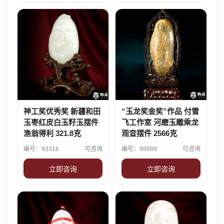
神工奖优秀奖 新疆和田
“玉龙奖金奖”作品 付雪
玉枣红皮白玉籽玉摆件
飞工作室 河磨玉雕乘龙
渔翁得利 321.8克
观音摆件 2566克
编号：93316
可咨询
编号：98889
可咨询
立即咨询
立即咨询