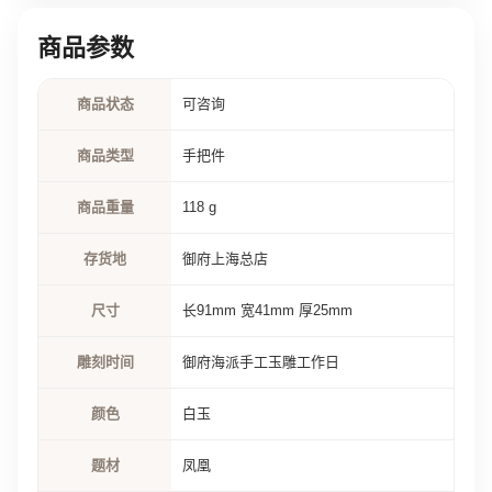
商品参数
商品状态
可咨询
商品类型
手把件
商品重量
118 g
存货地
御府上海总店
尺寸
长91mm 宽41mm 厚25mm
雕刻时间
御府海派手工玉雕工作日
颜色
白玉
题材
凤凰