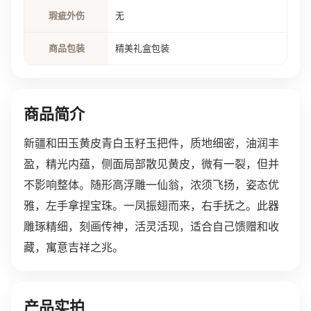
瑕疵外伤
无
商品包装
精美礼盒包装
商品简介
新疆和田玉黄皮青白玉籽玉把件，质地细密，油润丰
盈，精光内蕴，侧面局部散见黄皮，微有一裂，但并
不影响整体。随形高浮雕一仙翁，浓须飞扬，姿态优
雅，左手拿捏宝珠。一凤振翅而来，右手抚之。此器
雕琢精细，刻画传神，活灵活现，适合自己馈赠和收
藏，寓意吉祥之兆。
产品实拍