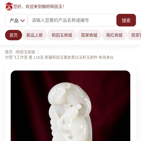
您好，欢迎来到御府和田玉！
产品
搜索
首页
新品上新
和田玉商城
翡翠商城
南红商城
获奖
首页
和田玉商城
付雪飞工作室 重 118克 新疆和田玉黄皮青白玉籽玉把件 有凤来仪