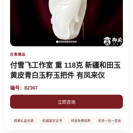
在售臻品
付雪飞工作室 重 118克 新疆和田玉
黄皮青白玉籽玉把件 有凤来仪
编号：82367
立即咨询
精美礼盒包装
权威鉴定证书
终身免费保养
支持一对一咨询