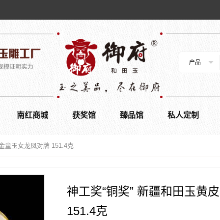
产品
南红商城
获奖馆
臻品馆
私人定制
童玉女龙凤对牌 151.4克
神工奖“铜奖” 新疆和田玉黄
151.4克