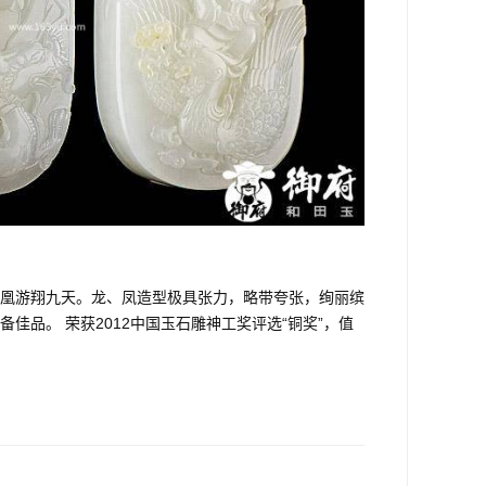
凰游翔九天。龙、凤造型极具张力，略带夸张，绚丽缤
品。 荣获2012中国玉石雕神工奖评选“铜奖”，值