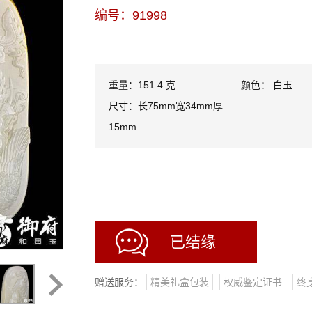
编号：91998
重量：151.4 克
颜色： 白玉
尺寸：长75mm宽34mm厚
15mm
已结缘
赠送服务：
精美礼盒包装
权威鉴定证书
终