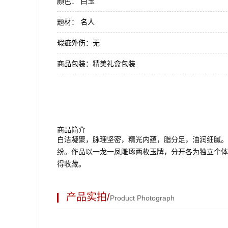
颜色：
白玉
题材：
名人
瑕疵外伤：
无
商品包装：
精美礼盒包装
商品简介
白洁凝聚，脉理坚密，精光内蕴，脂分足，油润细腻。
纷。作品以一龙一凤雕琢两枚玉牌，分开各为独立个体，
得收藏。
产品实拍/
Product Photograph