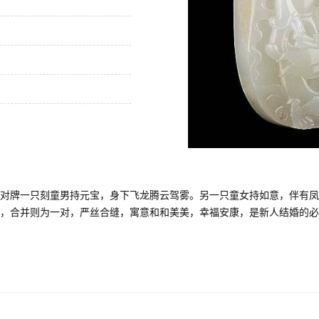
对牌一只刻童男持元宝，身下飞龙腾云驾雾。另一只童女持如意，伴有凤
合并则为一对，严丝合缝，寓意和和美美，幸福安康，是新人结婚的必备佳