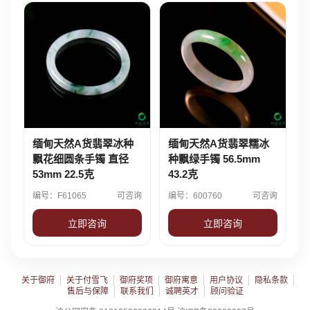
缅甸天然A货翡翠冰种
缅甸天然A货翡翠糯冰
飘花细圆条手镯 直径
种飘绿手镯 56.5mm
53mm 22.5克
43.2克
编号：F61065
可咨询
编号：600760
可咨询
立即咨询
立即咨询
关于御府
关于付雪飞
御府奖项
御府寓意
用户协议
隐私条款
售后与保障
联系我们
诚聘英才
顾问验证