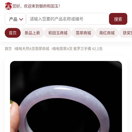
您好，欢迎来到御府和田玉！
产品
搜索
首页
新品上新
和田玉商城
翡翠商城
南红商城
获奖
首页
缅甸天然A货翡翠商城
缅甸翡翠A货 紫罗兰手镯 42.2克