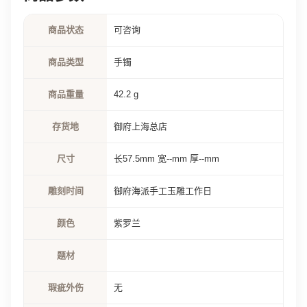
商品状态
可咨询
商品类型
手镯
商品重量
42.2 g
存货地
御府上海总店
尺寸
长57.5mm 宽--mm 厚--mm
雕刻时间
御府海派手工玉雕工作日
颜色
紫罗兰
题材
瑕疵外伤
无