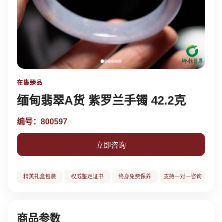
在售臻品
缅甸翡翠A货 紫罗兰手镯 42.2克
编号：800597
立即咨询
精美礼盒包装
权威鉴定证书
终身免费保养
支持一对一咨询
商品参数