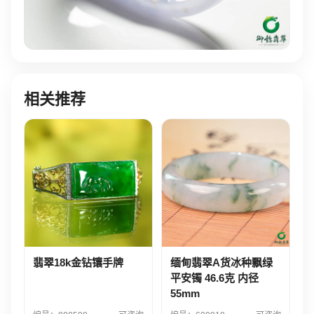
相关推荐
翡翠18k金钻镶手牌
缅甸翡翠A货冰种飘绿
平安镯 46.6克 内径
55mm