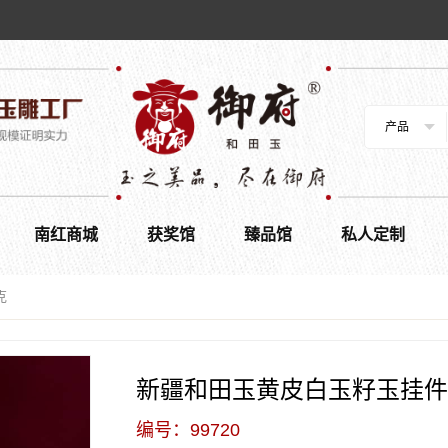
产品
南红商城
获奖馆
臻品馆
私人定制
克
新疆和田玉黄皮白玉籽玉挂件 
编号：99720