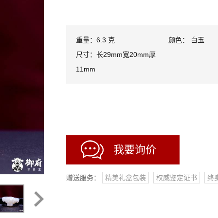
重量：6.3 克
颜色： 白玉
尺寸：长29mm宽20mm厚
11mm
我要询价
赠送服务：
精美礼盒包装
权威鉴定证书
终