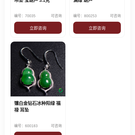
吊坠 宝葫芦 3.1克
满绿 葫芦
编号：70035
可咨询
编号：800253
可咨询
立即咨询
立即咨询
镶白金钻石冰种阳绿 福
禄 耳坠
编号：600183
可咨询