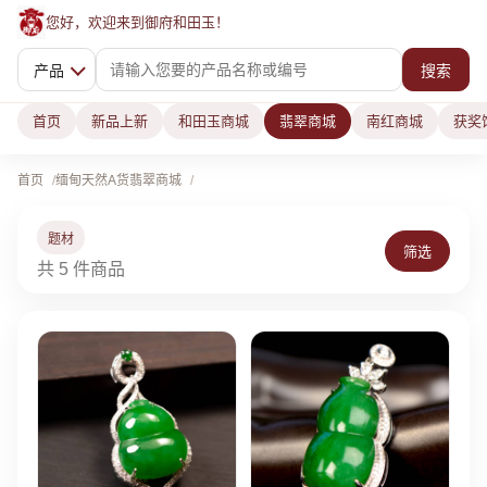
您好，欢迎来到御府和田玉！
产品
搜索
首页
新品上新
和田玉商城
翡翠商城
南红商城
获奖
首页
缅甸天然A货翡翠商城
题材
筛选
共 5 件商品