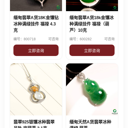
缅甸翡翠A货18K金镶钻
缅甸翡翠A货18k金镶冰
冰种满绿挂件 福禄 4.3
种满绿挂件 福禄（葫
克
芦）10克
编号：800718
可咨询
编号：600282
可咨询
立即咨询
立即咨询
翡翠925银镶冰种翡翠
缅甸天然A货翡翠冰种