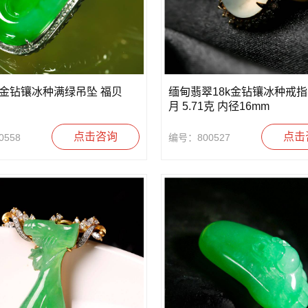
k金钻镶冰种满绿吊坠 福贝
缅甸翡翠18k金钻镶冰种戒指
月 5.71克 内径16mm
点击咨询
点击
558
编号：800527