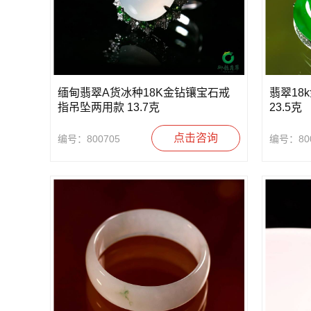
缅甸翡翠A货冰种18K金钻镶宝石戒
翡翠18
指吊坠两用款 13.7克
23.5克
点击咨询
编号：800705
编号：800