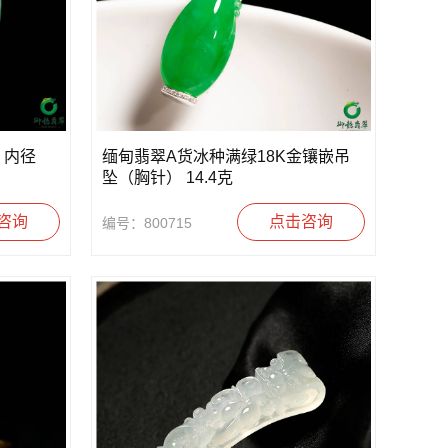
 内径
缅甸翡翠A货冰种满绿18K金镶嵌吊
坠（胸针） 14.4克
咨询
点击咨询
编号：800715