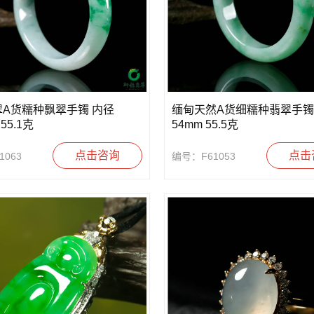
A货糯种飘翠手镯 内径
缅甸天然A货细糯种翡翠手镯
 55.1克
54mm 55.5克
点击咨询
点击
1063
编号：F61053