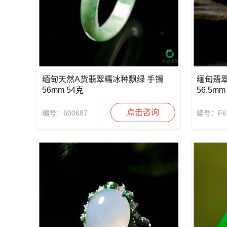
缅甸天然A货翡翠糯冰种飘绿 手镯
缅甸翡翠
56mm 54克
56.5mm
点击咨询
编号：600687
编号：F6