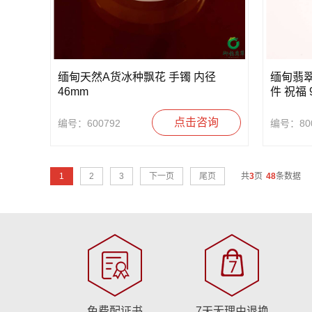
缅甸天然A货冰种飘花 手镯 内径
缅甸翡翠
46mm
件 祝福 
点击咨询
编号：600792
编号：800
1
2
3
下一页
尾页
共
3
页
48
条数据
免费配证书
7天无理由退换