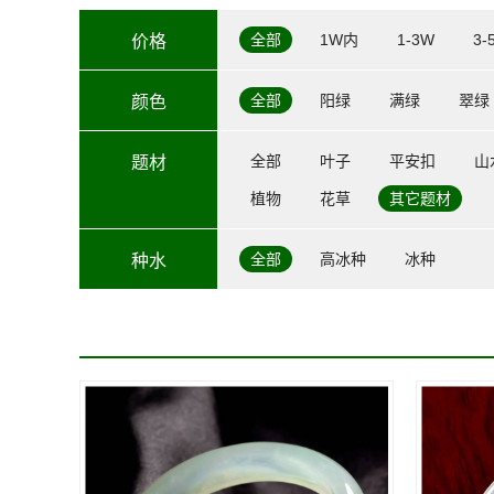
全部
1W内
1-3W
3-
价格
全部
阳绿
满绿
翠绿
颜色
全部
叶子
平安扣
山
题材
植物
花草
其它题材
全部
高冰种
冰种
种水