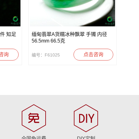
件 知足
缅甸翡翠A货糯冰种飘翠 手镯 内径
56.5mm 66.5克
咨询
点击咨询
编号：F61025
全国免运费
DIY定制