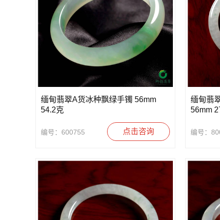
缅甸翡翠A货冰种飘绿手镯 56mm
缅甸翡翠
54.2克
56mm 2
点击咨询
编号：600755
编号：800