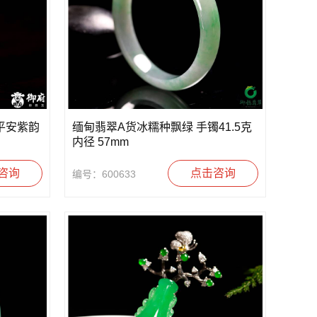
平安紫韵
缅甸翡翠A货冰糯种飘绿 手镯41.5克
内径 57mm
咨询
点击咨询
编号：600633