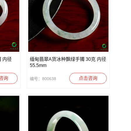
 内径
缅甸翡翠A货冰种飘绿手镯 30克 内径
55.5mm
咨询
点击咨询
编号：800638