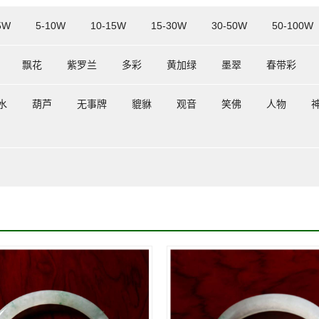
5W
5-10W
10-15W
15-30W
30-50W
50-100W
飘花
紫罗兰
多彩
黄加绿
墨翠
春带彩
水
葫芦
无事牌
貔貅
观音
笑佛
人物