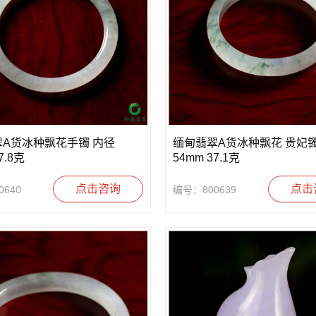
A货冰种飘花手镯 内径
缅甸翡翠A货冰种飘花 贵妃镯
7.8克
54mm 37.1克
点击咨询
点击
640
编号：800639