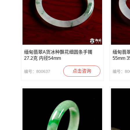
缅甸翡翠A货冰种飘花细圆条手镯
缅甸翡翠
27.2克 内径54mm
55mm 3
点击咨询
编号：800637
编号：800