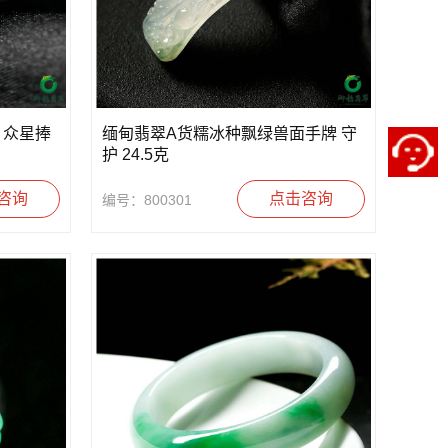
 众星捧
缅甸翡翠A货糯冰种飘绿兽面手牌 守
护 24.5克
咨询
点击咨询
编号：800301