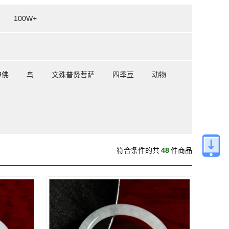
100W+
神佛
鸟
文殊普贤菩萨
四季豆
动物
符合条件的共
48
件商品