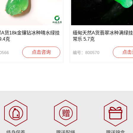
A货18k金镶钻冰种晴水绿挂
缅甸天然A货翡翠冰种满绿挂
9.4克
常乐 5.7克
点击咨询
点击
566
编号：800570
终身保养
赠送配绳
赠送锦盒