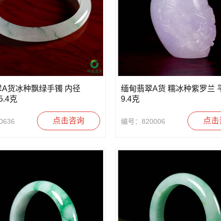
A货冰种飘绿手镯 内径
缅甸翡翠A货 糯冰种紫罗兰 
5.4克
9.4克
点击咨询
点击
636
编号：820006