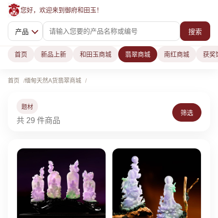
您好，欢迎来到御府和田玉！
产品
搜索
首页
新品上新
和田玉商城
翡翠商城
南红商城
获奖
首页
缅甸天然A货翡翠商城
题材
筛选
共 29 件商品