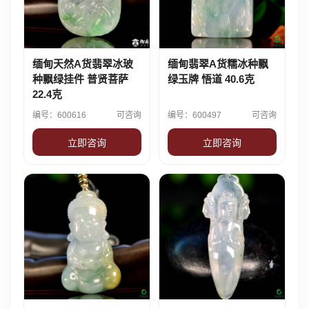
缅甸天然A货翡翠冰玻
缅甸翡翠A货糯冰种飘
种飘绿挂件 普贤菩萨
绿玉牌 悟道 40.6克
22.4克
编号：600616
可咨询
编号：600497
可咨询
立即咨询
立即咨询