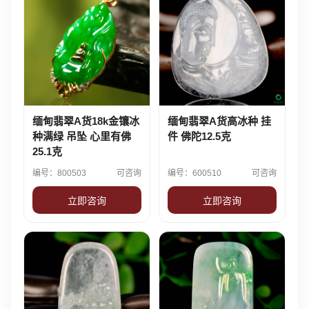
缅甸翡翠A货18k金镶冰
缅甸翡翠A货高冰种 挂
种满绿 吊坠 心里有佛
件 佛陀12.5克
25.1克
编号：800503
可咨询
编号：600510
可咨询
立即咨询
立即咨询