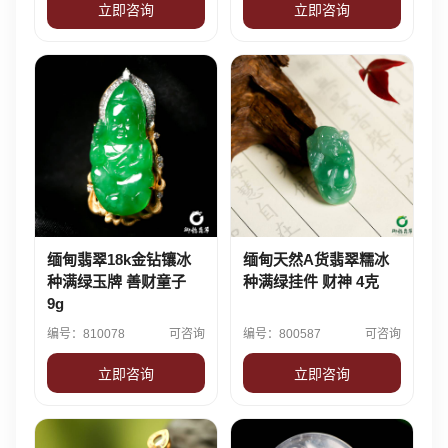
立即咨询
立即咨询
缅甸翡翠18k金钻镶冰
缅甸天然A货翡翠糯冰
种满绿玉牌 善财童子
种满绿挂件 财神 4克
9g
编号：810078
可咨询
编号：800587
可咨询
立即咨询
立即咨询