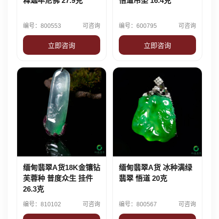
释迦牟尼佛 27.9克
悟道吊坠 16.4克
编号：800553
可咨询
编号：600795
可咨询
立即咨询
立即咨询
缅甸翡翠A货18K金镶钻
缅甸翡翠A货 冰种满绿
芙蓉种 普度众生 挂件
翡翠 悟道 20克
26.3克
编号：810102
可咨询
编号：800567
可咨询