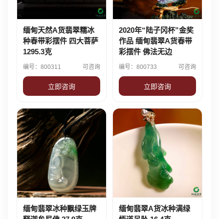
缅甸天然A货翡翠糯冰
2020年“陆子冈杯”金奖
种春带彩摆件 四大菩萨
作品 缅甸翡翠A货春带
1295.3克
彩摆件 佛法无边
编号：800311
可咨询
编号：800733
可咨询
立即咨询
立即咨询
缅甸翡翠冰种飘绿玉牌
缅甸翡翠A货冰种满绿