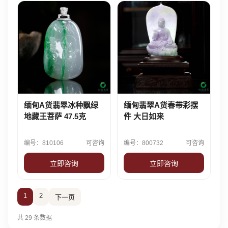
缅甸A货翡翠冰种飘绿
缅甸翡翠A货春带彩摆
地藏王菩萨 47.5克
件 大日如来
编号：810106
可咨询
编号：800732
可咨询
立即咨询
立即咨询
1
2
下一页
共 29 条数据