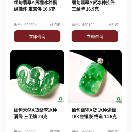
缅甸翡翠A货糯冰种飘
缅甸翡翠A货冰种挂件
绿挂件 宝宝佛 16.6克
三圣牌 16.9克
编号：600524
可咨询
编号：800194
可咨询
立即咨询
立即咨询
缅甸天然A货翡翠冰种
缅甸翡翠A货 冰种满绿
满绿 三圣牌 24克
18K金镶嵌 悟道 14.5克