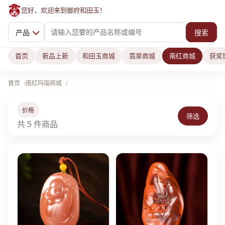
您好，欢迎来到御府和田玉！
产品
搜索
首页
新品上新
和田玉商城
翡翠商城
南红商城
获奖
首页
南红玛瑙商城
价格
筛选
共 5 件商品