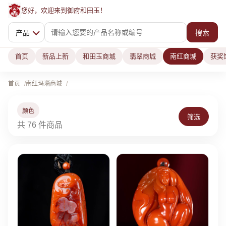
您好，欢迎来到御府和田玉！
产品
搜索
首页
新品上新
和田玉商城
翡翠商城
南红商城
获奖
首页
南红玛瑙商城
颜色
筛选
共 76 件商品