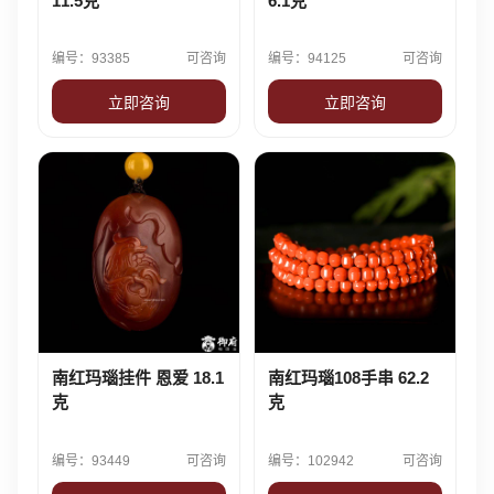
11.5克
6.1克
编号：93385
可咨询
编号：94125
可咨询
立即咨询
立即咨询
南红玛瑙挂件 恩爱 18.1
南红玛瑙108手串 62.2
克
克
编号：93449
可咨询
编号：102942
可咨询