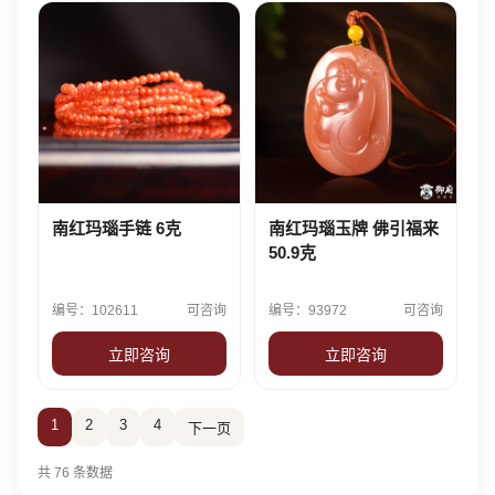
南红玛瑙手链 6克
南红玛瑙玉牌 佛引福来
50.9克
编号：102611
可咨询
编号：93972
可咨询
立即咨询
立即咨询
1
2
3
4
下一页
共 76 条数据