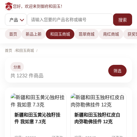
您好，欢迎来到御府和田玉！
产品
搜索
首页
新品上新
和田玉商城
翡翠商城
南红商城
获奖
首页
和田玉商城
分类
筛选
共 1232 件商品
新疆和田玉黄沁独籽挂
新疆和田玉独籽红皮白
件 我如意 7.3克
肉弥勒佛挂件 12克