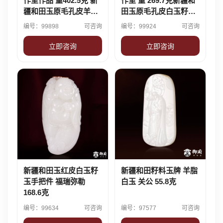
作室作品 重402.5克 新
作室 重 269.7克新疆和
疆和田玉原毛孔皮羊脂
田玉原毛孔皮白玉籽玉
白玉籽料 摆件 武圣·忠
摆件 武财神·赵公明
编号：99898
可咨询
编号：99924
可咨询
义关公
立即咨询
立即咨询
新疆和田玉红皮白玉籽
新疆和田籽料玉牌 羊脂
玉手把件 福瑞弥勒
白玉 关公 55.8克
168.6克
编号：99634
可咨询
编号：97577
可咨询