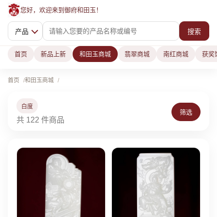
您好，欢迎来到御府和田玉！
产品
搜索
首页
新品上新
和田玉商城
翡翠商城
南红商城
获奖
首页
和田玉商城
白度
筛选
共 122 件商品