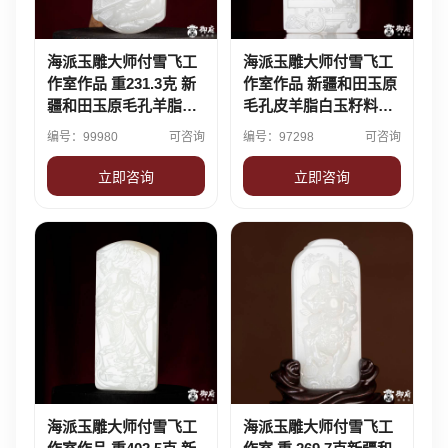
海派玉雕大师付雪飞工
海派玉雕大师付雪飞工
作室作品 重231.3克 新
作室作品 新疆和田玉原
疆和田玉原毛孔羊脂白
毛孔皮羊脂白玉籽料摆
玉籽料摆件 伯牙抚琴·
件 真武大帝 269克
编号：99980
可咨询
编号：97298
可咨询
子期知音
立即咨询
立即咨询
海派玉雕大师付雪飞工
海派玉雕大师付雪飞工