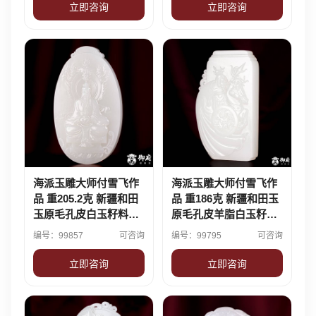
立即咨询
立即咨询
海派玉雕大师付雪飞作
海派玉雕大师付雪飞作
品 重205.2克 新疆和田
品 重186克 新疆和田玉
玉原毛孔皮白玉籽料玉
原毛孔皮羊脂白玉籽料
牌 元始天尊
玉牌 精忠报国·岳飞
编号：99857
可咨询
编号：99795
可咨询
立即咨询
立即咨询