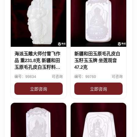
海派玉雕大师付雪飞作
新疆和田玉原毛孔皮白
品 重231.8克 新疆和田
玉籽玉玉牌 坐莲观音
玉原毛孔皮白玉籽料摆
47.2克
件 韦陀天尊
编号：99834
可咨询
编号：99760
可咨询
立即咨询
立即咨询