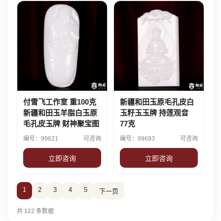
付雪飞工作室 重100克
新疆和田玉原毛孔皮白
新疆和田玉羊脂白玉原
玉籽玉玉牌 持莲观音
毛孔皮玉牌 财神聚宝图
77克
编号：99621
可咨询
编号：99693
可咨询
立即咨询
立即咨询
1
2
3
4
5
下一页
共 122 条数据