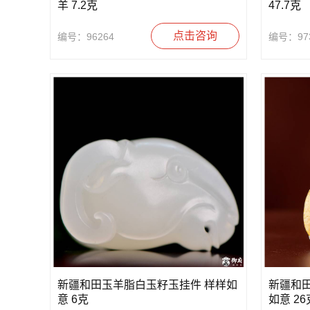
羊 7.2克
47.7克
点击咨询
编号：96264
编号：97
新疆和田玉羊脂白玉籽玉挂件 样样如
新疆和
意 6克
如意 26