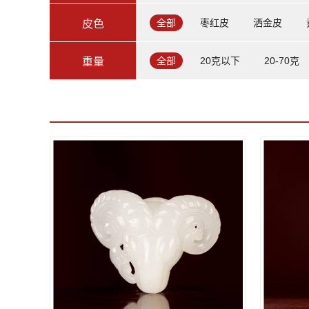
全部
枣红皮
洒金皮
皮色
全部
20克以下
20-70克
重量