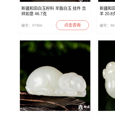
新疆和田白玉籽料 羊脂白玉 挂件 吉
新疆和
祥如意 46.7克
羊 20.8
点击咨询
编号：97966
编号：98