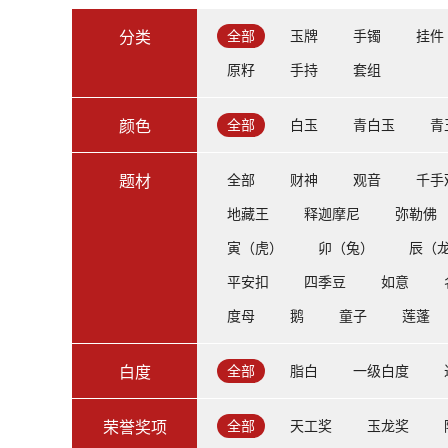
全部
玉牌
手镯
挂件
分类
原籽
手持
套组
全部
白玉
青白玉
青
颜色
全部
财神
观音
千手
题材
地藏王
释迦摩尼
弥勒佛
寅（虎）
卯（兔）
辰（
平安扣
四季豆
如意
度母
鹅
童子
莲蓬
全部
脂白
一级白度
白度
全部
天工奖
玉龙奖
荣誉奖项