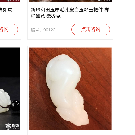
样如意
新疆和田玉原毛孔皮白玉籽玉把件 样
样如意 65.9克
咨询
点击咨询
编号：96122