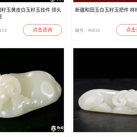
田籽玉黄皮白玉籽玉挂件 领头
新疆和田玉白玉籽玉把件 样
克
点击咨询
点击
153
编号：96816