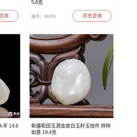
5.8克
咨询
点击咨询
编号：96896
 14.6
新疆和田玉洒金皮白玉籽玉挂件 样样
如意 19.4克