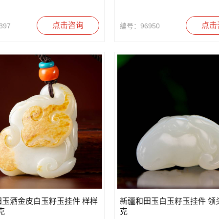
点击咨询
点击
397
编号：96950
田玉洒金皮白玉籽玉挂件 样样
新疆和田玉白玉籽玉挂件 领头羊
克
克