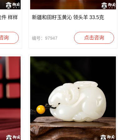
件 样样
新疆和田籽玉黄沁 领头羊 33.5克
咨询
点击咨询
编号：97947