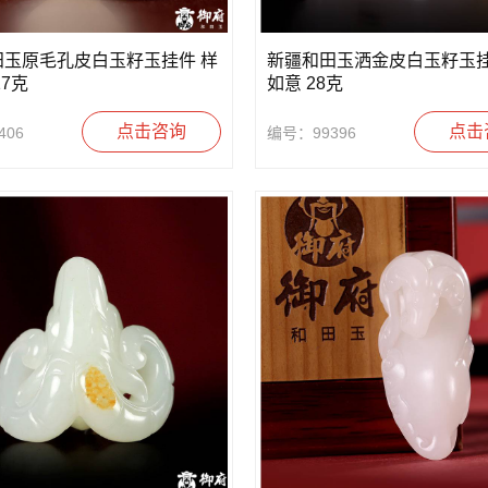
田玉原毛孔皮白玉籽玉挂件 样
新疆和田玉洒金皮白玉籽玉挂
17克
如意 28克
点击咨询
点击
406
编号：99396