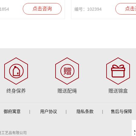
点击咨询
点击
854
编号：102394
终身保养
赠送配绳
赠送锦盒
御府寓意
|
用户协议
|
隐私条款
|
售后与保障
隆工艺品有限公司