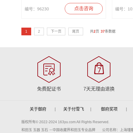
点击咨询
编号：96230
编号：101
1
2
下一页
尾页
共
2
页
37
条数据
免费配证书
7天无理由退换
关于御府
|
关于付雪飞
|
御府奖项
|
版权所有© 2022-2024 163yu.com All Rights Reserved.
和田玉 玉器 玉石 －中国收藏界和田玉专业品牌
公司名称：上海瑾