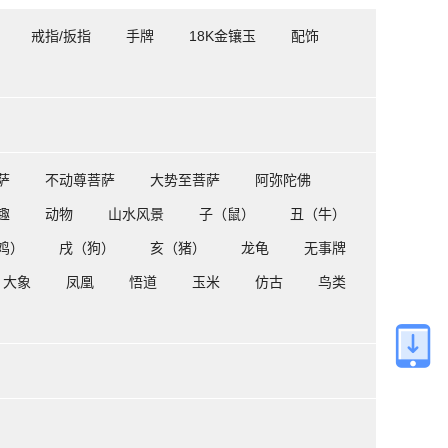
戒指/扳指
手牌
18K金镶玉
配饰
萨
不动尊菩萨
大势至菩萨
阿弥陀佛
趣
动物
山水风景
子（鼠）
丑（牛）
鸡）
戌（狗）
亥（猪）
龙龟
无事牌
大象
凤凰
悟道
玉米
仿古
鸟类