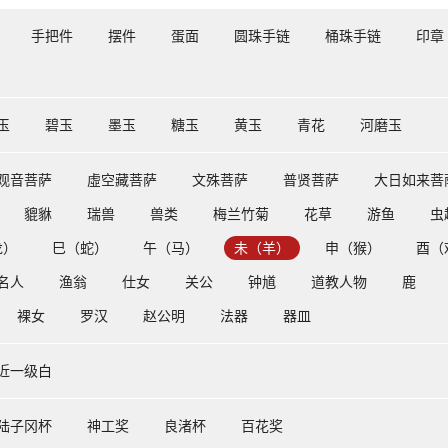
手把件
摆件
蛋面
圆珠手链
桶珠手链
印章
玉
碧玉
墨玉
糖玉
黄玉
青花
河磨玉
观音菩萨
虛空藏菩萨
文殊菩萨
普贤菩萨
大日如来菩
貔貅
瑞兽
兽类
梅兰竹菊
花草
游鱼
虫
龙）
巳（蛇）
午（马）
未（羊）
申（猴）
酉（
名人
渔翁
仕女
关公
钟馗
道教人物
鹿
裸女
罗汉
赵公明
法器
器皿
近一级白
陆子冈杯
神工奖
良渚杯
百花奖