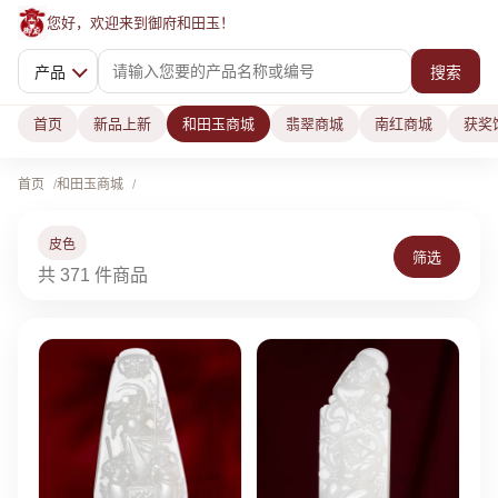
您好，欢迎来到御府和田玉！
产品
搜索
首页
新品上新
和田玉商城
翡翠商城
南红商城
获奖
首页
和田玉商城
皮色
筛选
共 371 件商品