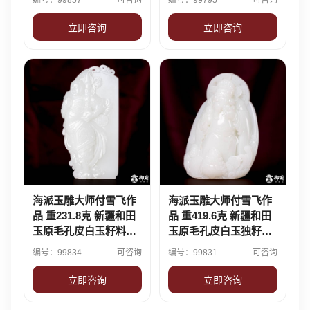
编号：99857
可咨询
编号：99795
可咨询
立即咨询
立即咨询
海派玉雕大师付雪飞作
海派玉雕大师付雪飞作
品 重231.8克 新疆和田
品 重419.6克 新疆和田
玉原毛孔皮白玉籽料摆
玉原毛孔皮白玉独籽摆
件 韦陀天尊
件 聚财纳福
编号：99834
可咨询
编号：99831
可咨询
立即咨询
立即咨询