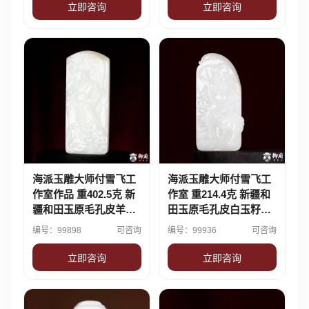
立即咨询
立即咨询
海派玉雕大师付雪飞工
海派玉雕大师付雪飞工
作室作品 重402.5克 新
作室 重214.4克 新疆和
疆和田玉原毛孔皮羊脂
田玉原毛孔皮白玉籽料
白玉籽料 摆件 武圣·忠
摆件 武财神赵公明·威
编号：99898
可咨询
编号：99936
可咨询
义关公
震纳福
立即咨询
立即咨询