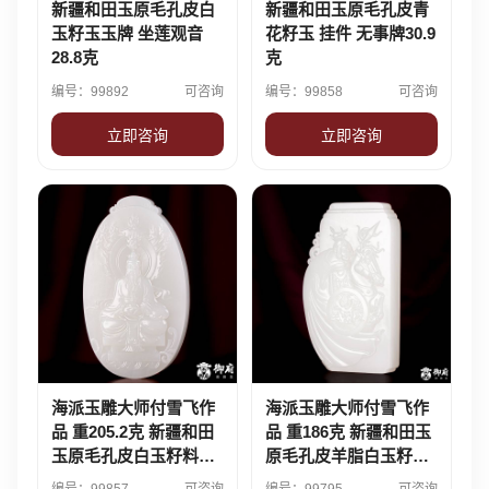
新疆和田玉原毛孔皮白
新疆和田玉原毛孔皮青
玉籽玉玉牌 坐莲观音
花籽玉 挂件 无事牌30.9
28.8克
克
编号：99892
可咨询
编号：99858
可咨询
立即咨询
立即咨询
海派玉雕大师付雪飞作
海派玉雕大师付雪飞作
品 重205.2克 新疆和田
品 重186克 新疆和田玉
玉原毛孔皮白玉籽料玉
原毛孔皮羊脂白玉籽料
牌 元始天尊
玉牌 精忠报国·岳飞