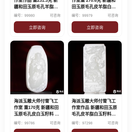
作室作品 重231.3克 新
作室重 270.6克 新疆和
疆和田玉原毛孔羊脂白
田玉原毛孔皮羊脂白玉
玉籽料摆件 伯牙抚琴·
籽料 摆件 关帝圣君
编号：99980
可咨询
编号：99979
可咨询
子期知音
立即咨询
立即咨询
海派玉雕大师付雪飞工
海派玉雕大师付雪飞工
作室 重170克 新疆和田
作室作品 新疆和田玉原
玉原毛孔皮白玉籽料 火
毛孔皮羊脂白玉籽料摆
神真君 170克
件 真武大帝 269克
编号：99786
可咨询
编号：97298
可咨询