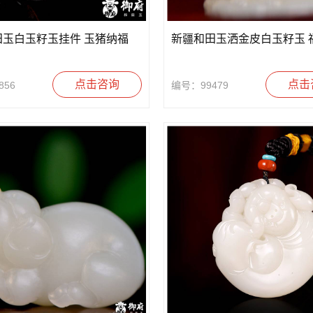
田玉白玉籽玉挂件 玉猪纳福
新疆和田玉洒金皮白玉籽玉 福
点击咨询
点击
856
编号：99479