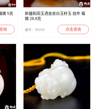
猪 5克
新疆和田玉洒金皮白玉籽玉 挂件 福
猪 28.8克
咨询
点击咨询
编号：99265