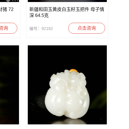
猪 72
新疆和田玉黄皮白玉籽玉把件 母子情
深 64.5克
咨询
点击咨询
编号：92182