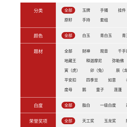
全部
玉牌
手镯
挂件
分类
原籽
手持
套组
全部
白玉
青白玉
青
颜色
全部
财神
观音
千手
题材
地藏王
释迦摩尼
弥勒佛
寅（虎）
卯（兔）
辰（
平安扣
四季豆
如意
度母
鹅
童子
莲蓬
全部
脂白
一级白度
白度
全部
天工奖
玉龙奖
荣誉奖项