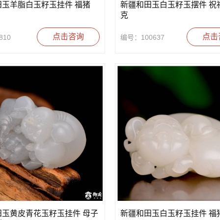
田玉羊脂白玉籽玉挂件 福猪
新疆和田玉白玉籽玉摆件 祝福 
克
点击咨询
点击
810
编号：100637
田玉黄皮青花玉籽玉挂件 母子
新疆和田玉白玉籽玉挂件 福猪 