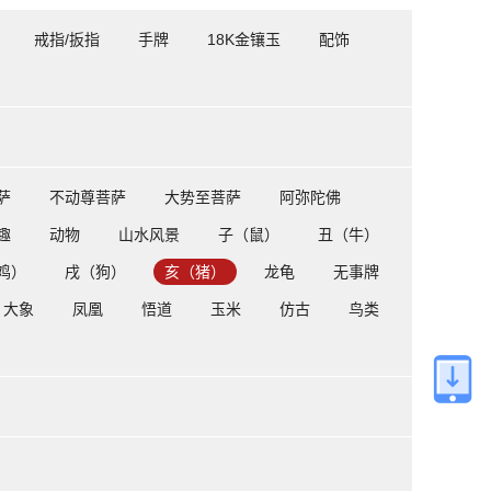
戒指/扳指
手牌
18K金镶玉
配饰
萨
不动尊菩萨
大势至菩萨
阿弥陀佛
趣
动物
山水风景
子（鼠）
丑（牛）
鸡）
戌（狗）
亥（猪）
龙龟
无事牌
大象
凤凰
悟道
玉米
仿古
鸟类