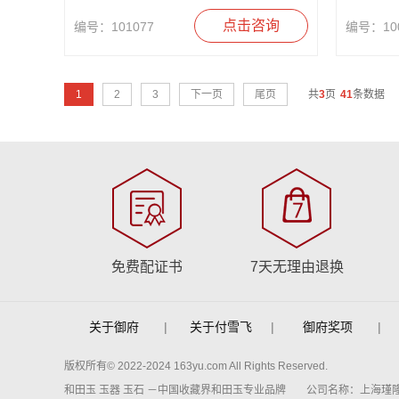
点击咨询
编号：101077
编号：100
1
2
3
下一页
尾页
共
3
页
41
条数据
免费配证书
7天无理由退换
关于御府
|
关于付雪飞
|
御府奖项
|
版权所有© 2022-2024 163yu.com All Rights Reserved.
和田玉 玉器 玉石 －中国收藏界和田玉专业品牌
公司名称：上海瑾