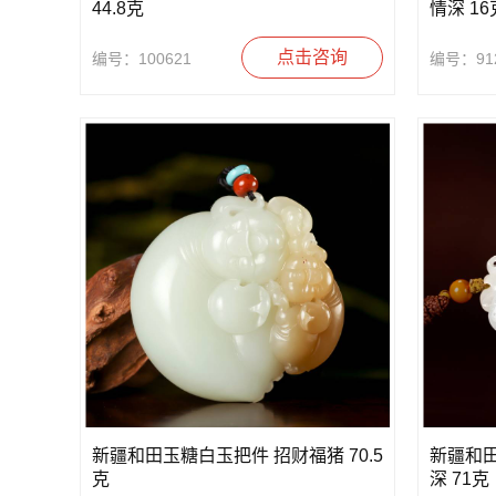
44.8克
情深 16
点击咨询
编号：100621
编号：91
新疆和田玉糖白玉把件 招财福猪 70.5
新疆和
克
深 71克