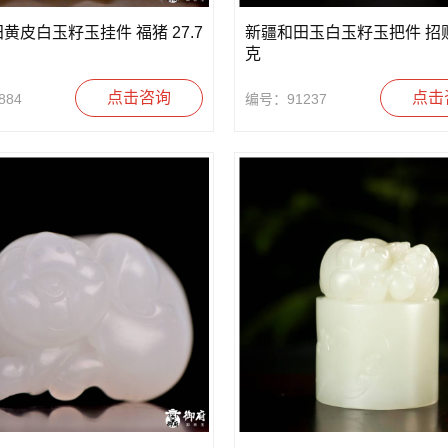
黄皮白玉籽玉挂件 福猪 27.7
新疆和田玉白玉籽玉把件 招财
克
点击咨询
点击
884
编号：91237