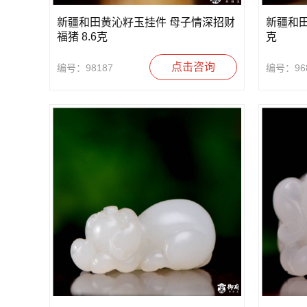
新疆和田黄沁籽玉挂件 母子情深招财
新疆和田
福猪 8.6克
克
点击咨询
编号：98187
编号：96