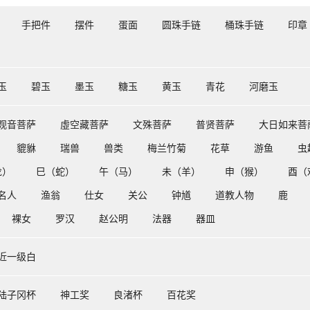
手把件
摆件
蛋面
圆珠手链
桶珠手链
印章
玉
碧玉
墨玉
糖玉
黄玉
青花
河磨玉
观音菩萨
虛空藏菩萨
文殊菩萨
普贤菩萨
大日如来菩
貔貅
瑞兽
兽类
梅兰竹菊
花草
游鱼
虫
龙）
巳（蛇）
午（马）
未（羊）
申（猴）
酉（
名人
渔翁
仕女
关公
钟馗
道教人物
鹿
裸女
罗汉
赵公明
法器
器皿
近一级白
陆子冈杯
神工奖
良渚杯
百花奖