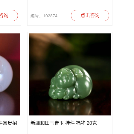
咨询
点击咨询
编号：102874
件富贵招
新疆和田玉青玉 挂件 福猪 20克