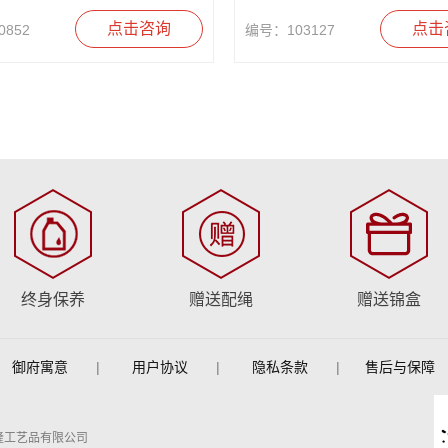
点击咨询
点击
852
编号：103127
终身保养
赠送配绳
赠送锦盒
御府寓意
|
用户协议
|
隐私条款
|
售后与保障
隆工艺品有限公司