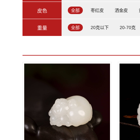
全部
枣红皮
洒金皮
皮色
全部
20克以下
20-70克
重量