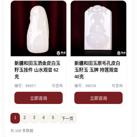
新疆和田玉洒金皮白玉
新疆和田玉原毛孔皮白
籽玉挂件 山水观音 62
玉籽玉 玉牌 持莲观音
克
40克
编号：99657
可咨询
编号：99639
可咨询
立即咨询
立即咨询
1
2
3
4
5
下一页
共 169 条数据