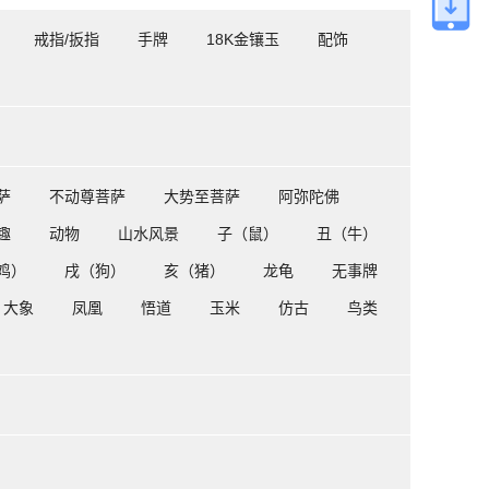
戒指/扳指
手牌
18K金镶玉
配饰
萨
不动尊菩萨
大势至菩萨
阿弥陀佛
趣
动物
山水风景
子（鼠）
丑（牛）
鸡）
戌（狗）
亥（猪）
龙龟
无事牌
大象
凤凰
悟道
玉米
仿古
鸟类