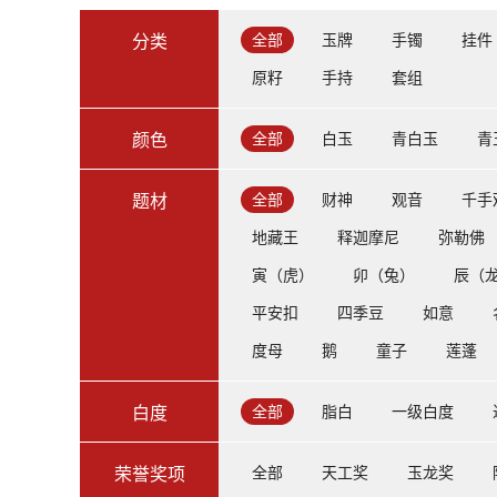
全部
玉牌
手镯
挂件
分类
原籽
手持
套组
全部
白玉
青白玉
青
颜色
全部
财神
观音
千手
题材
地藏王
释迦摩尼
弥勒佛
寅（虎）
卯（兔）
辰（
平安扣
四季豆
如意
度母
鹅
童子
莲蓬
全部
脂白
一级白度
白度
全部
天工奖
玉龙奖
荣誉奖项