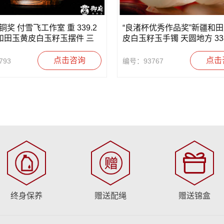
铜奖 付雪飞工作室 重 339.2
“良渚杯优秀作品奖”新疆和
和田玉黄皮白玉籽玉摆件 三
皮白玉籽玉手镯 天圆地方 33
点击咨询
点击
793
编号：93767
终身保养
赠送配绳
赠送锦盒