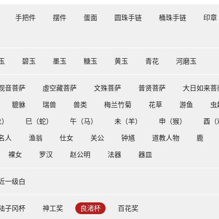
手把件
摆件
蛋面
圆珠手链
桶珠手链
印章
玉
碧玉
墨玉
糖玉
黄玉
青花
河磨玉
观音菩萨
虛空藏菩萨
文殊菩萨
普贤菩萨
大日如来菩
貔貅
瑞兽
兽类
梅兰竹菊
花草
游鱼
虫
龙）
巳（蛇）
午（马）
未（羊）
申（猴）
酉（
名人
渔翁
仕女
关公
钟馗
道教人物
鹿
裸女
罗汉
赵公明
法器
器皿
近一级白
陆子冈杯
神工奖
良渚杯
百花奖