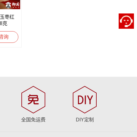
田玉枣红
8克
咨询
全国免运费
DIY定制