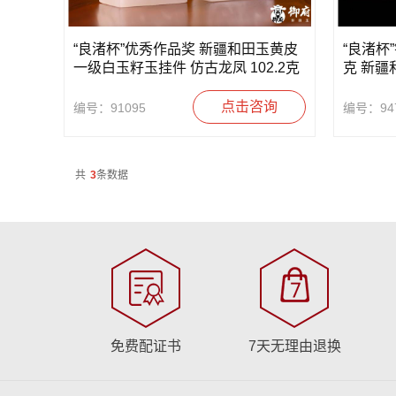
“良渚杯”优秀作品奖 新疆和田玉黄皮
“良渚杯”
一级白玉籽玉挂件 仿古龙凤 102.2克
克 新疆
圣牌
点击咨询
编号：91095
编号：94
共
3
条数据
免费配证书
7天无理由退换