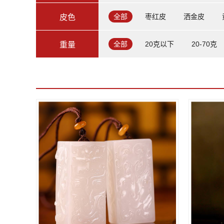
全部
枣红皮
洒金皮
皮色
全部
20克以下
20-70克
重量