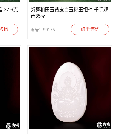
37.6克
新疆和田玉黄皮白玉籽玉把件 千手观
音35克
咨询
点击咨询
编号：99175