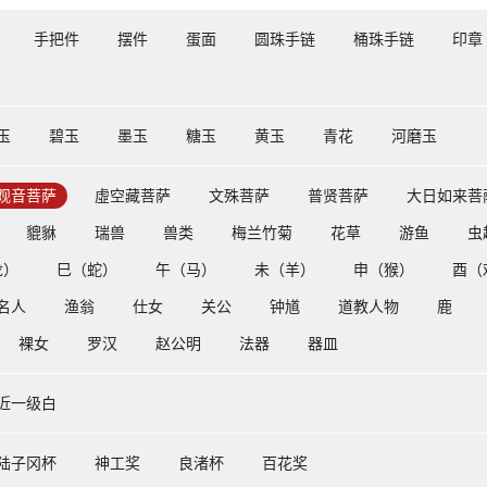
手把件
摆件
蛋面
圆珠手链
桶珠手链
印章
玉
碧玉
墨玉
糖玉
黄玉
青花
河磨玉
观音菩萨
虛空藏菩萨
文殊菩萨
普贤菩萨
大日如来菩
貔貅
瑞兽
兽类
梅兰竹菊
花草
游鱼
虫
龙）
巳（蛇）
午（马）
未（羊）
申（猴）
酉（
名人
渔翁
仕女
关公
钟馗
道教人物
鹿
裸女
罗汉
赵公明
法器
器皿
近一级白
陆子冈杯
神工奖
良渚杯
百花奖