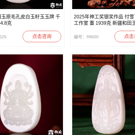
田玉原毛孔皮白玉籽玉玉牌 千
2025年神工奖银奖作品 付
4.8克
工作室 重 1939克 新疆和
籽 摆件 千手观音
点击咨询
点击
625
编号：99600