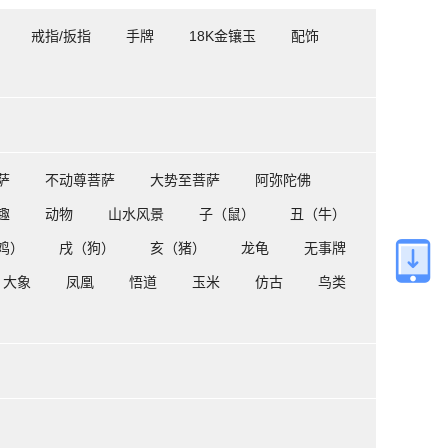
戒指/扳指
手牌
18K金镶玉
配饰
萨
不动尊菩萨
大势至菩萨
阿弥陀佛
趣
动物
山水风景
子（鼠）
丑（牛）
鸡）
戌（狗）
亥（猪）
龙龟
无事牌
大象
凤凰
悟道
玉米
仿古
鸟类