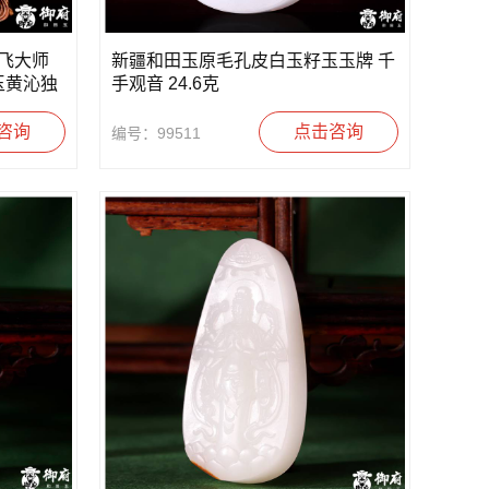
雪飞大师
新疆和田玉原毛孔皮白玉籽玉玉牌 千
田玉黄沁独
手观音 24.6克
咨询
点击咨询
编号：99511