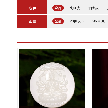
全部
枣红皮
洒金皮
皮色
全部
20克以下
20-70克
重量