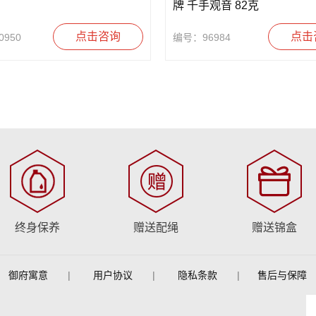
牌 千手观音 82克
点击咨询
点击
950
编号：96984
终身保养
赠送配绳
赠送锦盒
御府寓意
|
用户协议
|
隐私条款
|
售后与保障