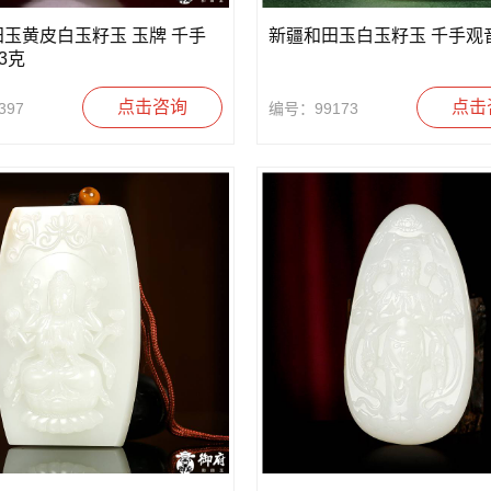
玉黄皮白玉籽玉 玉牌 千手
新疆和田玉白玉籽玉 千手观音 
.3克
点击咨询
点击
397
编号：99173