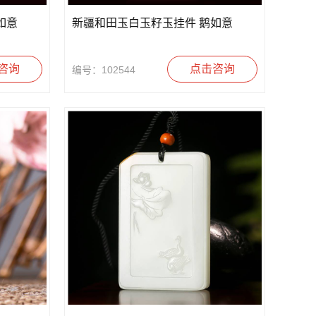
如意
新疆和田玉白玉籽玉挂件 鹅如意
咨询
点击咨询
编号：102544