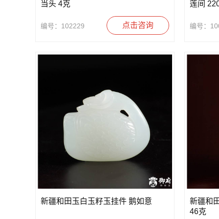
当头 4克
莲间 22
点击咨询
编号：102229
编号：100
新疆和田玉白玉籽玉挂件 鹅如意
新疆和
46克