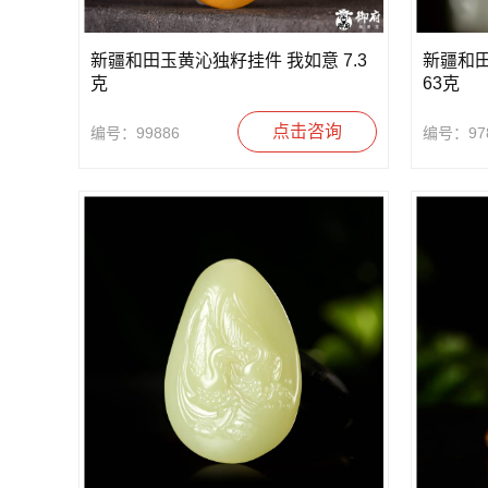
新疆和田玉黄沁独籽挂件 我如意 7.3
新疆和
克
63克
点击咨询
编号：99886
编号：97