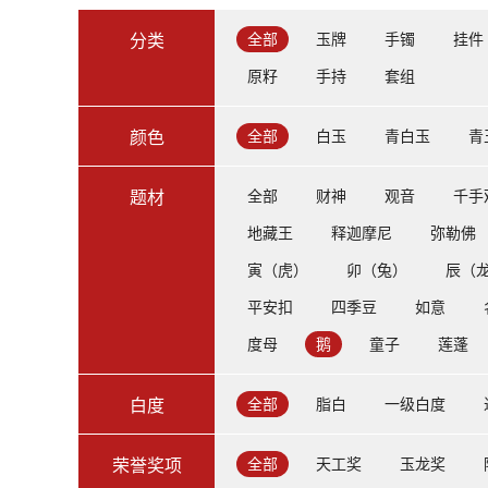
全部
玉牌
手镯
挂件
分类
原籽
手持
套组
全部
白玉
青白玉
青
颜色
全部
财神
观音
千手
题材
地藏王
释迦摩尼
弥勒佛
寅（虎）
卯（兔）
辰（
平安扣
四季豆
如意
度母
鹅
童子
莲蓬
全部
脂白
一级白度
白度
全部
天工奖
玉龙奖
荣誉奖项