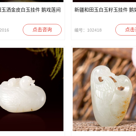
田玉洒金皮白玉挂件 鹅戏莲间
新疆和田玉白玉籽玉挂件 鹅
点击咨询
点击
016
编号：102418