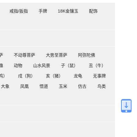
戒指/扳指
手牌
18K金镶玉
配饰
萨
不动尊菩萨
大势至菩萨
阿弥陀佛
趣
动物
山水风景
子（鼠）
丑（牛）
鸡）
戌（狗）
亥（猪）
龙龟
无事牌
大象
凤凰
悟道
玉米
仿古
鸟类