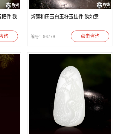
把件 我
新疆和田玉白玉籽玉挂件 鹅如意
咨询
点击咨询
编号：96779