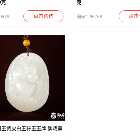
0克
克
点击咨询
点击
518
编号：96769
田玉黄皮白玉籽玉玉牌 鹅戏莲