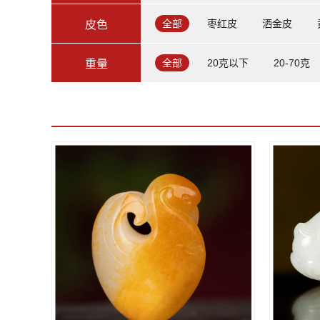
全部
枣红皮
洒金皮
皮色
全部
20克以下
20-70克
重量