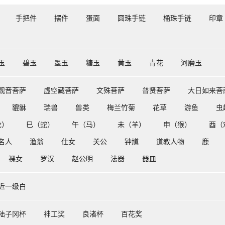
手把件
摆件
蛋面
圆珠手链
桶珠手链
印章
玉
碧玉
墨玉
糖玉
黄玉
青花
河磨玉
观音菩萨
虛空藏菩萨
文殊菩萨
普贤菩萨
大日如来菩
貔貅
瑞兽
兽类
梅兰竹菊
花草
游鱼
虫
龙）
巳（蛇）
午（马）
未（羊）
申（猴）
酉（
名人
渔翁
仕女
关公
钟馗
道教人物
鹿
裸女
罗汉
赵公明
法器
器皿
近一级白
陆子冈杯
神工奖
良渚杯
百花奖