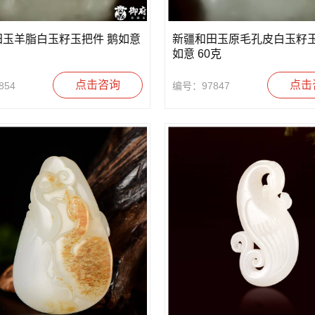
田玉羊脂白玉籽玉把件 鹅如意
新疆和田玉原毛孔皮白玉籽玉
如意 60克
点击咨询
点击
854
编号：97847