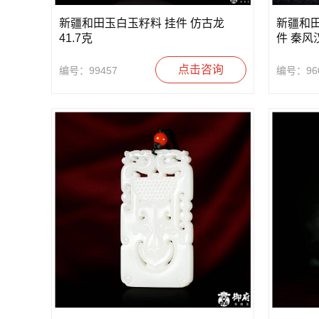
新疆和田玉白玉籽料 挂件 仿古龙
新疆和
41.7克
件 秦风汉
点击咨询
编号：99457
编号：96