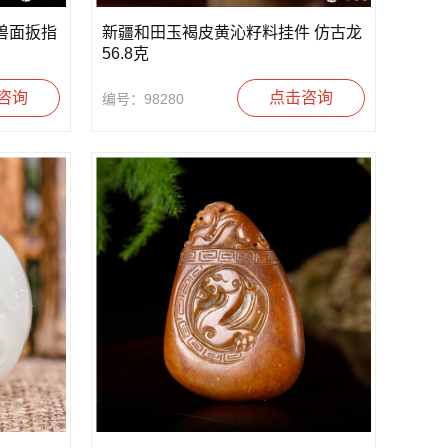
兽面扳指
新疆和田玉褐皮黄沁籽料挂件 仿古龙
56.8克
咨询
点击咨询
编号：98280