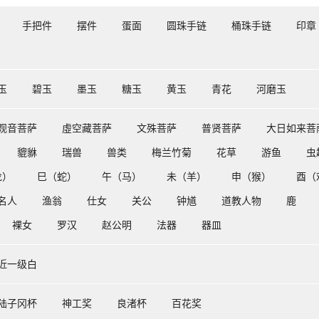
手把件
摆件
蛋面
圆珠手链
桶珠手链
印章
玉
碧玉
墨玉
糖玉
黄玉
青花
河磨玉
观音菩萨
虛空藏菩萨
文殊菩萨
普贤菩萨
大日如来菩
貔貅
瑞兽
兽类
梅兰竹菊
花草
游鱼
虫
龙）
巳（蛇）
午（马）
未（羊）
申（猴）
酉（
名人
渔翁
仕女
关公
钟馗
道教人物
鹿
裸女
罗汉
赵公明
法器
器皿
近一级白
陆子冈杯
神工奖
良渚杯
百花奖