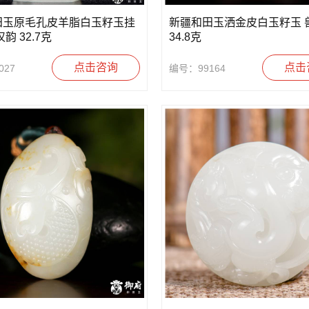
田玉原毛孔皮羊脂白玉籽玉挂
新疆和田玉洒金皮白玉籽玉 
韵 32.7克
34.8克
点击咨询
点击
027
编号：99164