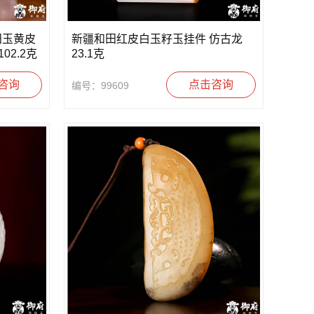
田玉黄皮
新疆和田红皮白玉籽玉挂件 仿古龙
02.2克
23.1克
咨询
点击咨询
编号：99609