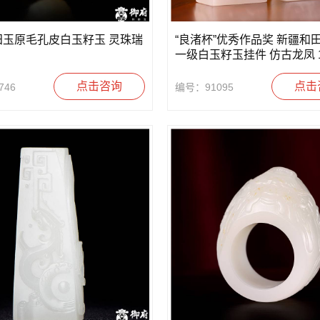
田玉原毛孔皮白玉籽玉 灵珠瑞
“良渚杯”优秀作品奖 新疆和
一级白玉籽玉挂件 仿古龙凤 1
点击咨询
点击
746
编号：91095