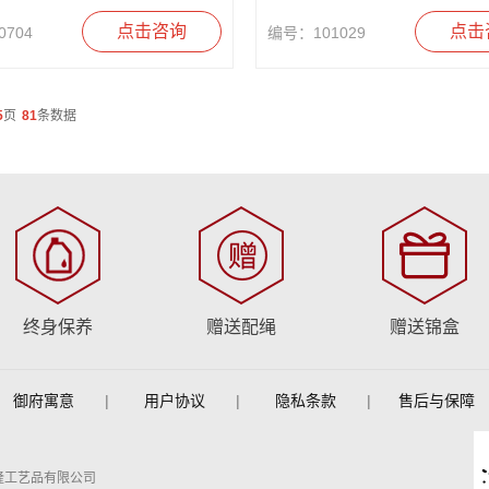
点击咨询
点击
704
编号：101029
5
页
81
条数据
终身保养
赠送配绳
赠送锦盒
御府寓意
|
用户协议
|
隐私条款
|
售后与保障
隆工艺品有限公司