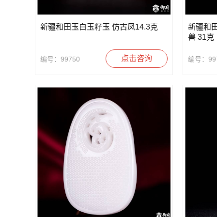
新疆和田玉白玉籽玉 仿古凤14.3克
新疆和
兽 31克
点击咨询
编号：99750
编号：99