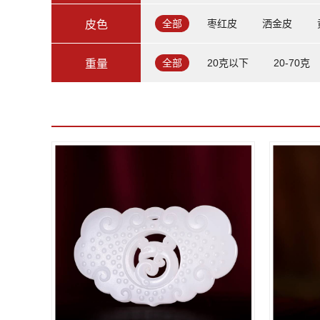
全部
枣红皮
洒金皮
皮色
全部
20克以下
20-70克
重量