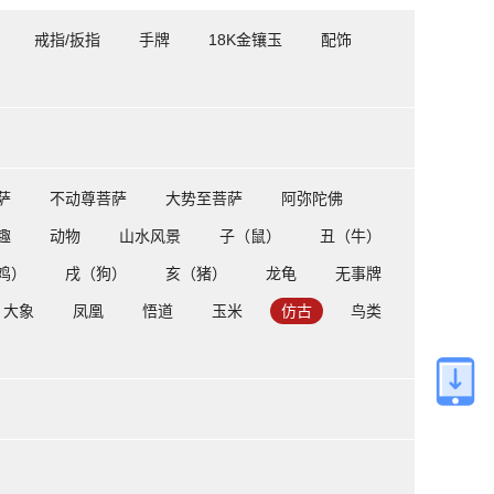
戒指/扳指
手牌
18K金镶玉
配饰
萨
不动尊菩萨
大势至菩萨
阿弥陀佛
趣
动物
山水风景
子（鼠）
丑（牛）
鸡）
戌（狗）
亥（猪）
龙龟
无事牌
大象
凤凰
悟道
玉米
仿古
鸟类