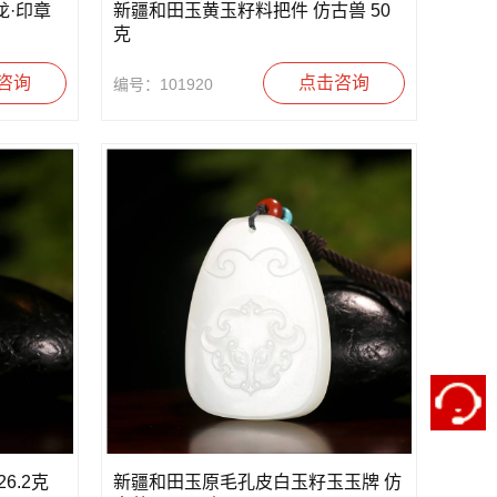
龙·印章
新疆和田玉黄玉籽料把件 仿古兽 50
克
咨询
点击咨询
编号：101920
6.2克
新疆和田玉原毛孔皮白玉籽玉玉牌 仿