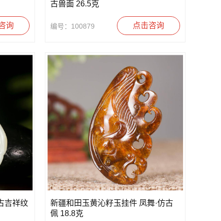
古兽面 26.5克
咨询
点击咨询
编号：100879
古吉祥纹
新疆和田玉黄沁籽玉挂件 凤舞·仿古
佩 18.8克