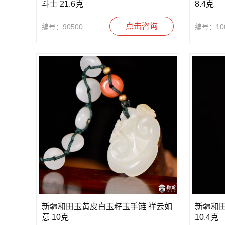
斗士 21.6克
8.4克
点击咨询
编号：90500
编号：100
新疆和田玉黄皮白玉籽玉手链 祥云如
新疆和
意 10克
10.4克