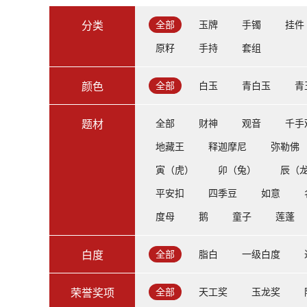
全部
玉牌
手镯
挂件
分类
原籽
手持
套组
全部
白玉
青白玉
青
颜色
全部
财神
观音
千手
题材
地藏王
释迦摩尼
弥勒佛
寅（虎）
卯（兔）
辰（
平安扣
四季豆
如意
度母
鹅
童子
莲蓬
全部
脂白
一级白度
白度
全部
天工奖
玉龙奖
荣誉奖项